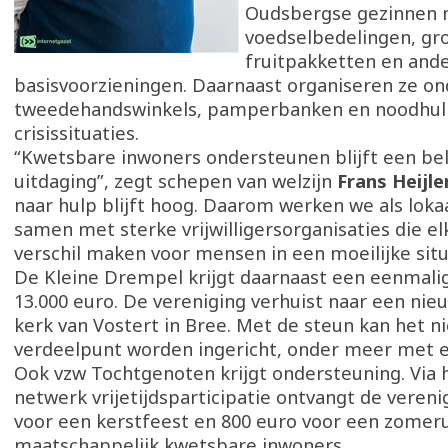
Oudsbergse gezinnen
voedselbedelingen, gr
fruitpakketten en and
basisvoorzieningen. Daarnaast organiseren ze o
tweedehandswinkels, pamperbanken en noodhul
crisissituaties.
“Kwetsbare inwoners ondersteunen blijft een bel
uitdaging”, zegt schepen van welzijn
Frans Heijle
naar hulp blijft hoog. Daarom werken we als lok
samen met sterke vrijwilligersorganisaties die el
verschil maken voor mensen in een moeilijke situ
De Kleine Drempel krijgt daarnaast een eenmalig
13.000 euro. De vereniging verhuist naar een nieu
kerk van Vostert in Bree. Met de steun kan het n
verdeelpunt worden ingericht, onder meer met e
Ook vzw Tochtgenoten krijgt ondersteuning. Via h
netwerk vrijetijdsparticipatie ontvangt de vereni
voor een kerstfeest en 800 euro voor een zomeru
maatschappelijk kwetsbare inwoners.