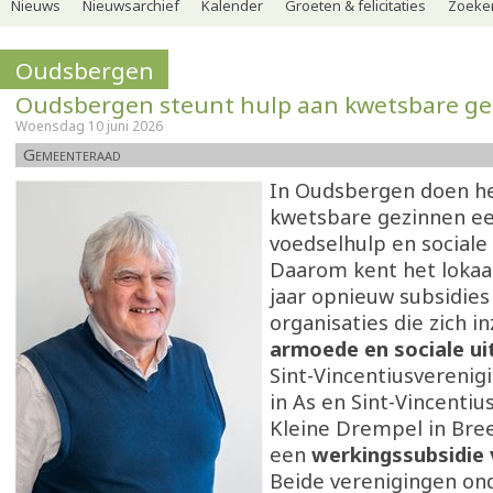
Nieuws
Nieuwsarchief
Kalender
Groeten & felicitaties
Zoeker
Oudsbergen
Oudsbergen steunt hulp aan kwetsbare g
Woensdag 10 juni 2026
Gemeenteraad
In Oudsbergen doen he
kwetsbare gezinnen e
voedselhulp en sociale
Daarom kent het lokaal
jaar opnieuw subsidies
organisaties die zich i
armoede en sociale uit
Sint-Vincentiusverenig
in As en Sint-Vincenti
Kleine Drempel in Bree
een
werkingssubsidie 
Beide verenigingen on