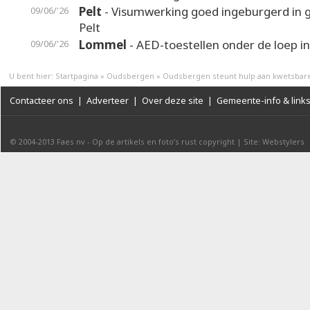
Pelt
- Visumwerking goed ingeburgerd in
09/06/'26
Pelt
Lommel
- AED-toestellen onder de loep 
09/06/'26
U bent hier:
Startpagina
»
Oudsbergen
»
Oudsbergen steunt hulp aan kwetsbar
Contacteer ons
|
Adverteer
|
Over deze site
|
Gemeente-info & link
© 2004-2013
Faes nv
-
Op de artikels en foto’s rust copyright
|
Site: Webstylers