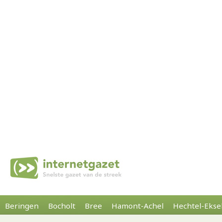
Beringen
Bocholt
Bree
Hamont-Achel
Hechtel-Ekse