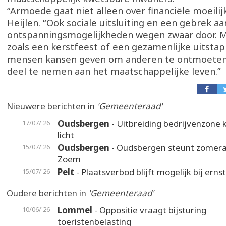
“Armoede gaat niet alleen over financiële moeilij
Heijlen. “Ook sociale uitsluiting en een gebrek aa
ontspanningsmogelijkheden wegen zwaar door. Me
zoals een kerstfeest of een gezamenlijke uitstap
mensen kansen geven om anderen te ontmoeten
deel te nemen aan het maatschappelijke leven.”
Nieuwere berichten in
'Gemeenteraad'
Oudsbergen
- Uitbreiding bedrijvenzone k
17/07/'26
licht
Oudsbergen
- Oudsbergen steunt zomer
15/07/'26
Zoem
Pelt
- Plaatsverbod blijft mogelijk bij erns
15/07/'26
Oudere berichten in
'Gemeenteraad'
Lommel
- Oppositie vraagt bijsturing
10/06/'26
toeristenbelasting