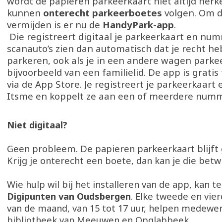
wordt de papieren parkeerkaart niet altijd her
kunnen
onterecht parkeerboetes
volgen. Om d
vermijden is er nu de
HandyPark-app
.
Die registreert digitaal je parkeerkaart en nu
scanauto’s zien dan automatisch dat je recht he
parkeren, ook als je in een andere wagen parkee
bijvoorbeeld van een familielid. De app is grati
via de App Store. Je registreert je parkeerkaart 
Itsme en koppelt ze aan een of meerdere num
Niet digitaal?
Geen probleem. De papieren parkeerkaart blijft 
Krijg je onterecht een boete, dan kan je die betw
Wie hulp wil bij het installeren van de app, kan te
Digipunten van Oudsbergen
. Elke tweede en vi
van de maand, van 15 tot 17 uur, helpen medewer
bibliotheek van Meeuwen en Opglabbeek.