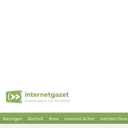
Beringen
Bocholt
Bree
Hamont-Achel
Hechtel-Ekse