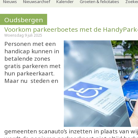
Nieuws
Nieuwsarchief
Kalender
Groeten & felicitaties
Zoeker
Oudsbergen
Voorkom parkeerboetes met de HandyPark
Woensdag 9 juli 2025
Personen met een
handicap kunnen in
betalende zones
gratis parkeren met
hun parkeerkaart.
Maar nu steden en
gemeenten scanauto’s inzetten in plaats van wi