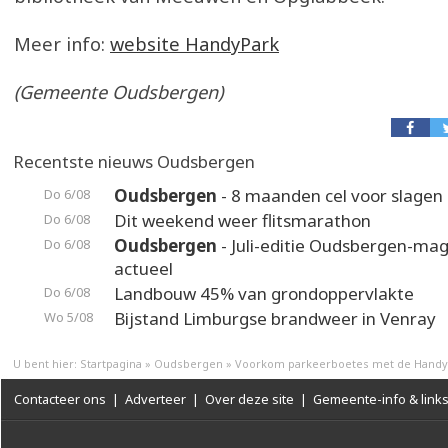
Meer info:
website HandyPark
(Gemeente Oudsbergen)
Recentste nieuws Oudsbergen
Oudsbergen
- 8 maanden cel voor slagen 
Do 6/08
Dit weekend weer flitsmarathon
Do 6/08
Oudsbergen
- Juli-editie Oudsbergen-maga
Do 6/08
actueel
Landbouw 45% van grondoppervlakte
Do 6/08
Bijstand Limburgse brandweer in Venray
Wo 5/08
U bent hier:
Startpagina
»
Oudsbergen
»
Voorkom parkeerboetes met de Handy
Contacteer ons
|
Adverteer
|
Over deze site
|
Gemeente-info & link