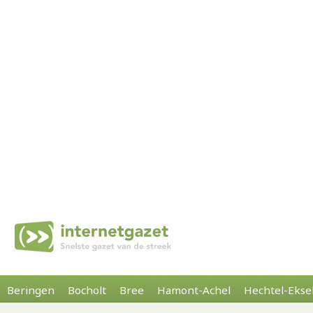
Beringen
Bocholt
Bree
Hamont-Achel
Hechtel-Ekse