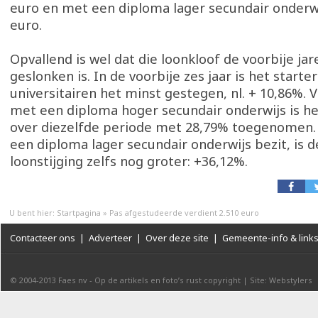
euro en met een diploma lager secundair onderwi
euro.
Opvallend is wel dat die loonkloof de voorbije jar
geslonken is. In de voorbije zes jaar is het starte
universitairen het minst gestegen, nl. + 10,86%. 
met een diploma hoger secundair onderwijs is he
over diezelfde periode met 28,79% toegenomen. 
een diploma lager secundair onderwijs bezit, is 
loonstijging zelfs nog groter: +36,12%.
U bent hier:
Startpagina
»
Pas afgestudeerde verdient 2.510 euro
Contacteer ons
|
Adverteer
|
Over deze site
|
Gemeente-info & link
© 2004-2013
Faes nv
-
Op de artikels en foto’s rust copyright
|
Site: Webstylers