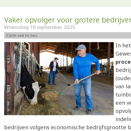
Vaker opvolger voor grotere bedrijve
Woensdag 10 september 2025
Cijfer van de dag
In he
Gewe
proce
bedri
(ouder
van la
tuinb
een v
opvolg
indeli
bedrijven volgens economische bedrijfsgrootte bli