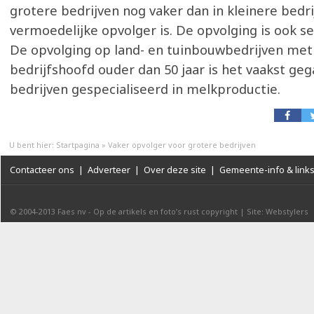
grotere bedrijven nog vaker dan in kleinere bedr
vermoedelijke opvolger is. De opvolging is ook se
De opvolging op land- en tuinbouwbedrijven met
bedrijfshoofd ouder dan 50 jaar is het vaakst ge
bedrijven gespecialiseerd in melkproductie.
U bent hier:
Startpagina
»
Vaker opvolger voor grotere bedrijven
Contacteer ons
|
Adverteer
|
Over deze site
|
Gemeente-info & link
© 2004-2013
Faes nv
-
Op de artikels en foto’s rust copyright
|
Site: Webstylers