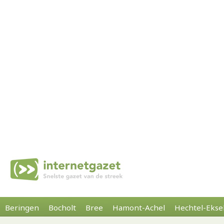
Beringen
Bocholt
Bree
Hamont-Achel
Hechtel-Ekse