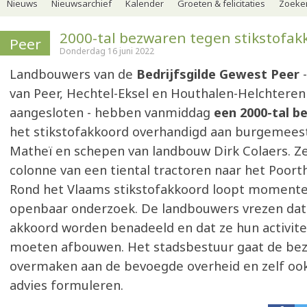
Nieuws
Nieuwsarchief
Kalender
Groeten & felicitaties
Zoeker
2000-tal bezwaren tegen stikstofak
Peer
Donderdag 16 juni 2022
Landbouwers van de
Bedrijfsgilde Gewest Peer
-
van Peer, Hechtel-Eksel en Houthalen-Helchteren 
aangesloten - hebben vanmiddag
een 2000-tal 
het stikstofakkoord overhandigd aan burgemees
Matheï en schepen van landbouw Dirk Colaers. Z
colonne van een tiental tractoren naar het Poor
Rond het Vlaams stikstofakkoord loopt momente
openbaar onderzoek. De landbouwers vrezen dat
akkoord worden benadeeld en dat ze hun activite
moeten afbouwen. Het stadsbestuur gaat de be
overmaken aan de bevoegde overheid en zelf oo
advies formuleren.