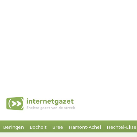
Beringen
Bocholt
Bree
Hamont-Achel
Hechtel-Ekse