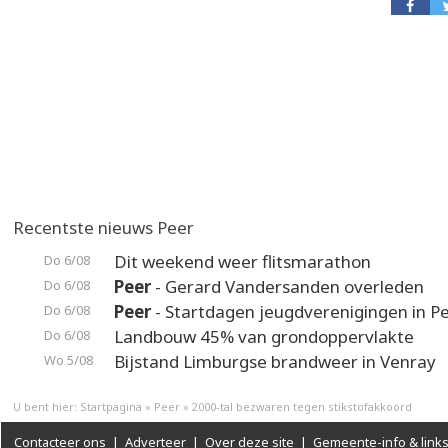
Recentste nieuws Peer
Dit weekend weer flitsmarathon
Do 6/08
Peer
- Gerard Vandersanden overleden
Do 6/08
Peer
- Startdagen jeugdverenigingen in P
Do 6/08
Landbouw 45% van grondoppervlakte
Do 6/08
Bijstand Limburgse brandweer in Venray
Wo 5/08
U bent hier:
Startpagina
»
Peer
»
2000-tal bezwaren tegen stikstofakkoord
Contacteer ons
|
Adverteer
|
Over deze site
|
Gemeente-info & link