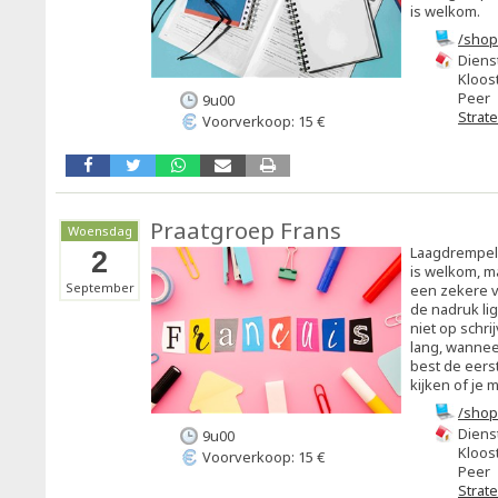
is welkom.
/shop
engel
Diens
9izdf
Kloost
Peer
9u00
Strat
Voorverkoop: 15 €
Praatgroep Frans
Woensdag
Laagdrempeli
2
is welkom, m
September
een zekere v
de nadruk lig
niet op schri
lang, wanneer
best de eers
kijken of je 
/shop
frans
Diens
9u00
Kloost
Voorverkoop: 15 €
Peer
Strat