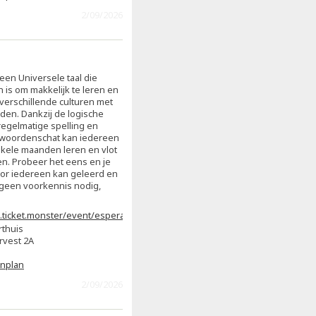
2/09/2026
een Universele taal die
is om makkelijk te leren en
erschillende culturen met
nden. Dankzij de logische
regelmatige spelling en
woordenschat kan iedereen
nkele maanden leren en vlot
. Probeer het eens en je
door iedereen kan geleerd en
e geen voorkennis nodig,
.ticket.monster/event/esperanto-
-m3g9m6
rthuis
rvest 2A
enplan
2/09/2026