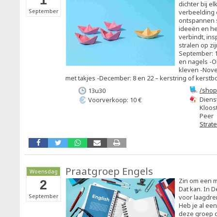
1
dichter bij el
September
verbeelding 
ontspannen s
ideeën en her
verbindt, ins
stralen op zi
September: 1
en nagels -O
kleven -Nove
met takjes -December: 8 en 22 – kerstring of kers
/shop
13u30
en-cr
Diens
Voorverkoop: 10 €
Kloost
Peer
Strat
Praatgroep Engels
Woensdag
Zin om een m
2
Dat kan. In D
September
voor laagdre
Heb je al een
deze groep d