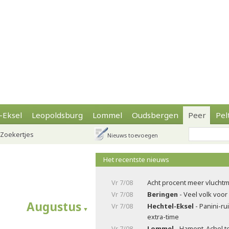
-Eksel
Leopoldsburg
Lommel
Oudsbergen
Peer
Pel
Zoekertjes
Nieuws toevoegen
Het recentste nieuws
Vr 7/08
Acht procent meer vluchtm
Vr 7/08
Beringen
- Veel volk voor
Augustus
Vr 7/08
Hechtel-Eksel
- Panini-ru
extra-time
Vr 7/08
Lommel
- Hamont-Achel t