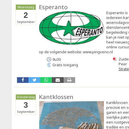
Esperanto
Woensdag
Esperanto is 
2
iedereen kan
September
woensdagvoor
dienstencen
begeleiding 
kan je niet o
heel nieuwsg
online cursu
op de volgende website: www.pingveno.nl
Zuide
9u30
Peer
Gratis toegang
Strat
Kantklossen
Donderdag
Kantklossen 
3
precisie en 
September
garen en een 
sierlijke patr
een rustgev
traditie en c