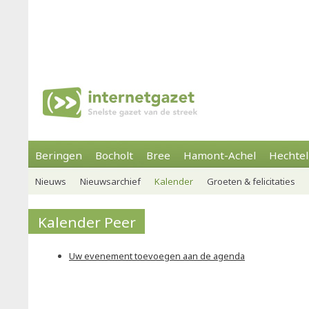
Beringen
Bocholt
Bree
Hamont-Achel
Hechtel
Nieuws
Nieuwsarchief
Kalender
Groeten & felicitaties
Kalender Peer
Uw evenement toevoegen aan de agenda