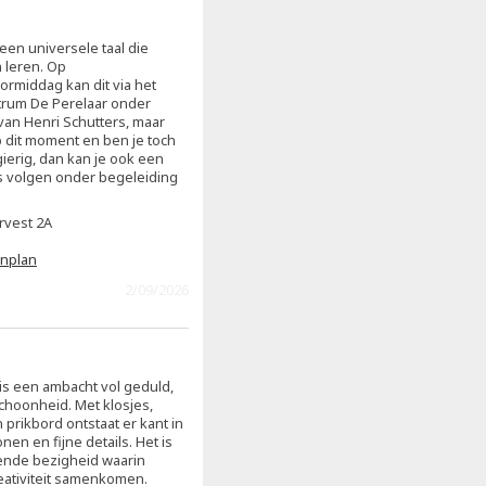
een universele taal die
 leren. Op
middag kan dit via het
trum De Perelaar onder
van Henri Schutters, maar
p dit moment en ben je toch
ierig, dan kan je ook een
s volgen onder begeleiding
rvest 2A
enplan
2/09/2026
is een ambacht vol geduld,
schoonheid. Met klosjes,
prikbord ontstaat er kant in
onen en fijne details. Het is
ende bezigheid waarin
reativiteit samenkomen.