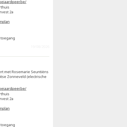
eiaardpeer.be/
rthuis
rvest 2a
enplan
s toegang
19/08/2026
rt met Rosemarie Seuntiëns
Jitse Zonneveld (electrische
eiaardpeer.be/
rthuis
rvest 2a
enplan
s toegang