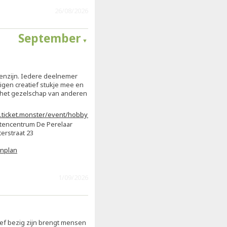
26/08/2026
September
enzijn. Iedere deelnemer
igen creatief stukje mee en
n het gezelschap van anderen
.ticket.monster/event/hobby-
059e36
tencentrum De Perelaar
erstraat 23
enplan
1/09/2026
ef bezig zijn brengt mensen