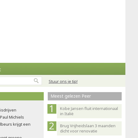
t
Stuur ons je tip!
Meest gelezen Peer
Kobe Jansen fluit internationaal
isdrijven
in Italië
 Paul Michiels
ilbeurs krijgt een
Brug Vrijheidslaan 3 maanden
dicht voor renovatie
oont groene