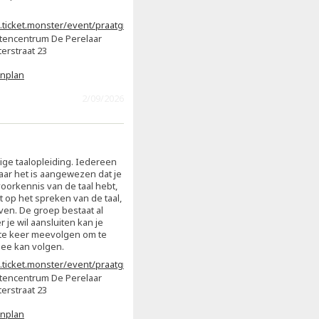
.ticket.monster/event/praatgroep-
s-voor-beginners-copy-
tencentrum De Perelaar
q
erstraat 23
enplan
2/09/2026
ge taalopleiding. Iedereen
aar het is aangewezen dat je
oorkennis van de taal hebt,
t op het spreken van de taal,
jven. De groep bestaat al
 je wil aansluiten kan je
te keer meevolgen om te
mee kan volgen.
.ticket.monster/event/praatgroep-
-copy-gju8xf
tencentrum De Perelaar
erstraat 23
enplan