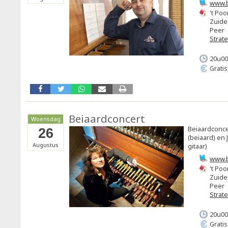
www.b
't Poo
Zuide
Peer
Strat
20u00
Grati
Beiaardconcert
Woensdag
Beiaardconce
26
(beiaard) en 
Augustus
gitaar)
www.b
't Poo
Zuide
Peer
Strat
20u00
Grati