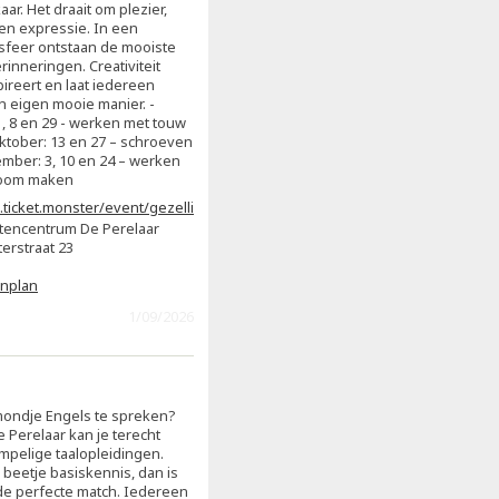
kaar. Het draait om plezier,
en expressie. In een
feer ontstaan de mooiste
inneringen. Creativiteit
pireert en laat iedereen
jn eigen mooie manier. -
, 8 en 29 - werken met touw
ktober: 13 en 27 – schroeven
mber: 3, 10 en 24 – werken
tboom maken
.ticket.monster/event/gezellig-
eatief-copy-0ntqbi
tencentrum De Perelaar
erstraat 23
enplan
1/09/2026
ondje Engels te spreken?
e Perelaar kan je terecht
mpelige taalopleidingen.
 beetje basiskennis, dan is
e perfecte match. Iedereen