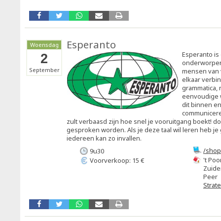
Esperanto
Woensdag
Esperanto is 
2
onderworpen 
September
mensen van v
elkaar verbi
grammatica, 
eenvoudige 
dit binnen e
communiceren
zult verbaasd zijn hoe snel je vooruitgang boekt! 
gesproken worden. Als je deze taal wil leren heb j
iedereen kan zo invallen.
/shop
9u30
copy
't Poo
Voorverkoop: 15 €
Zuide
Peer
Strat