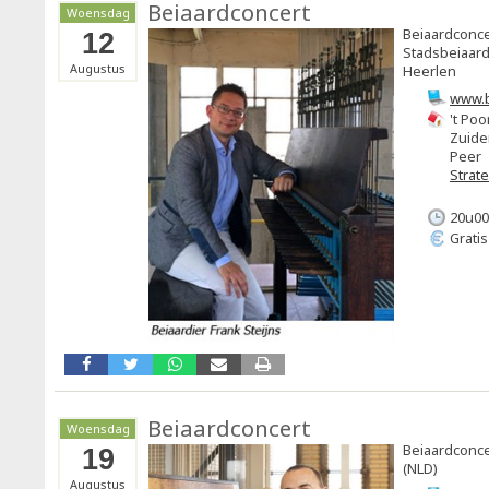
Beiaardconcert
Woensdag
Beiaardconce
12
Stadsbeiaard
Augustus
Heerlen
www.b
't Poo
Zuide
Peer
Strat
20u00
Grati
Beiaardconcert
Woensdag
Beiaardconc
19
(NLD)
Augustus