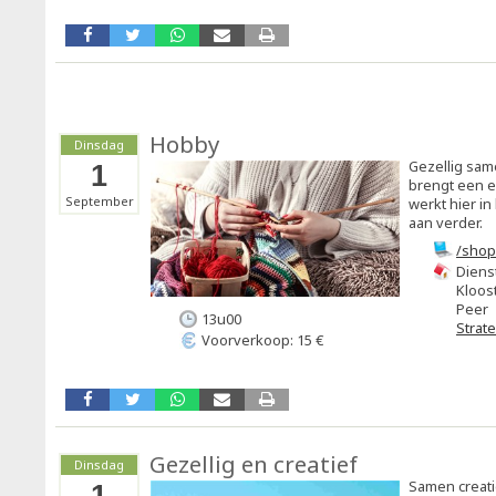
Hobby
Dinsdag
Gezellig sam
1
brengt een e
September
werkt hier i
aan verder.
/shop
copy-
Diens
Kloost
Peer
13u00
Strat
Voorverkoop: 15 €
Gezellig en creatief
Dinsdag
Samen creati