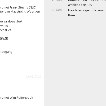
ambities aan jury
rt met Frank Steyns (NLD)
Vr 7/08
Handelaars gezocht voor t
ier van Maastricht, Weert en
Bree
eiaardpeer.be/
rthuis
rvest 2a
enplan
s toegang
12/08/2026
ert met Wim Ruitenbeek