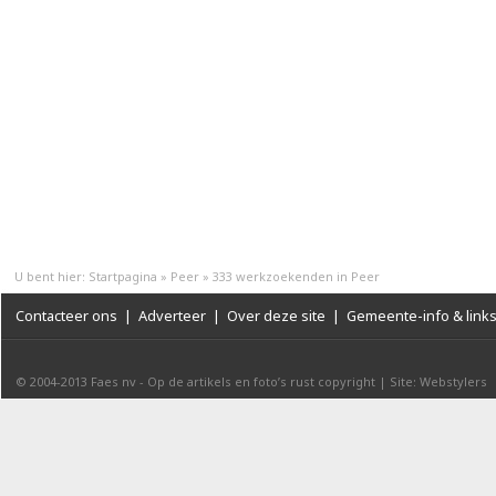
U bent hier:
Startpagina
»
Peer
»
333 werkzoekenden in Peer
Contacteer ons
|
Adverteer
|
Over deze site
|
Gemeente-info & link
© 2004-2013
Faes nv
-
Op de artikels en foto’s rust copyright
|
Site: Webstylers