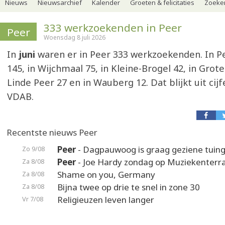
Nieuws
Nieuwsarchief
Kalender
Groeten & felicitaties
Zoeker
333 werkzoekenden in Peer
Peer
Woensdag 8 juli 2026
In
juni
waren er in Peer 333 werkzoekenden. In P
145, in Wijchmaal 75, in Kleine-Brogel 42, in Grote
Linde Peer 27 en in Wauberg 12. Dat blijkt uit cijf
VDAB.
Recentste nieuws Peer
Peer
- Dagpauwoog is graag geziene tuin
Zo 9/08
Peer
- Joe Hardy zondag op Muziekenterr
Za 8/08
Shame on you, Germany
Za 8/08
Bijna twee op drie te snel in zone 30
Za 8/08
Religieuzen leven langer
Vr 7/08