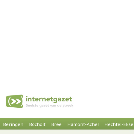
Beringen
Bocholt
Bree
Hamont-Achel
Hechtel-Ekse