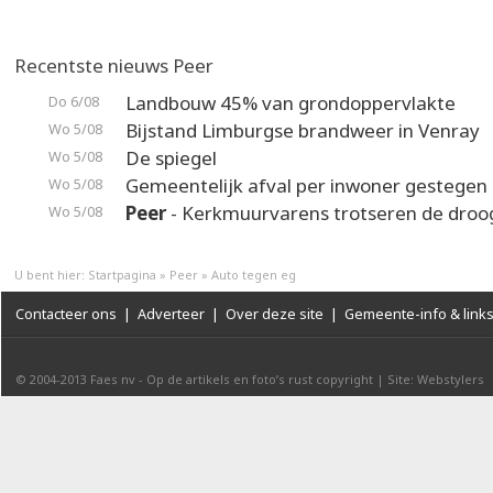
Recentste nieuws Peer
Landbouw 45% van grondoppervlakte
Do 6/08
Bijstand Limburgse brandweer in Venray
Wo 5/08
De spiegel
Wo 5/08
Gemeentelijk afval per inwoner gestegen
Wo 5/08
Peer
- Kerkmuurvarens trotseren de droo
Wo 5/08
U bent hier:
Startpagina
»
Peer
»
Auto tegen eg
Contacteer ons
|
Adverteer
|
Over deze site
|
Gemeente-info & link
© 2004-2013
Faes nv
-
Op de artikels en foto’s rust copyright
|
Site: Webstylers