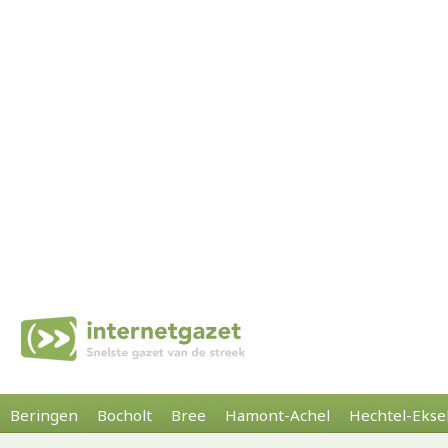
Beringen
Bocholt
Bree
Hamont-Achel
Hechtel-Ekse