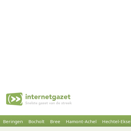
Beringen
Bocholt
Bree
Hamont-Achel
Hechtel-Ekse