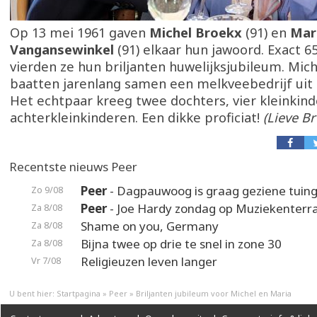
Op 13 mei 1961 gaven
Michel Broekx
(91) en
Mar
Vangansewinkel
(91) elkaar hun jawoord. Exact 65
vierden ze hun briljanten huwelijksjubileum. Mic
baatten jarenlang samen een melkveebedrijf uit i
Het echtpaar kreeg twee dochters, vier kleinkind
achterkleinkinderen. Een dikke proficiat!
(Lieve B
Recentste nieuws Peer
Peer
- Dagpauwoog is graag geziene tuin
Zo 9/08
Peer
- Joe Hardy zondag op Muziekenterr
Za 8/08
Shame on you, Germany
Za 8/08
Bijna twee op drie te snel in zone 30
Za 8/08
Religieuzen leven langer
Vr 7/08
U bent hier:
Startpagina
»
Peer
»
Briljanten jubileum voor Michel en Maria