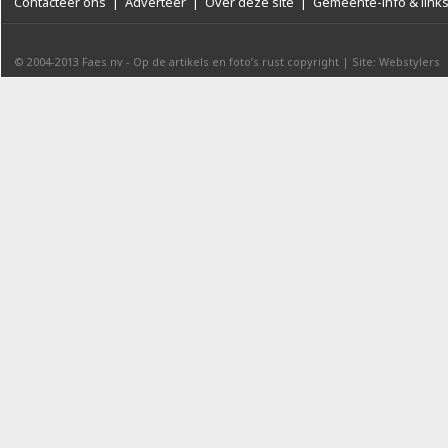
Contacteer ons
|
Adverteer
|
Over deze site
|
Gemeente-info & link
© 2004-2013
Faes nv
-
Op de artikels en foto’s rust copyright
|
Site: Webstylers