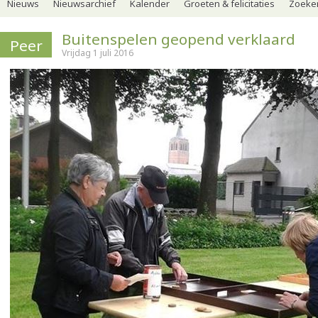
Nieuws
Nieuwsarchief
Kalender
Groeten & felicitaties
Zoeker
Buitenspelen geopend verklaard
Peer
Vrijdag 1 juli 2016