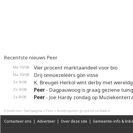
Recentste nieuws Peer
Vier procent marktaandeel voor bio
Ma 10/08
Drij onnüezelèèrs gön visse
Ma 10/08
K. Breugel-Herkol wint derby met wereldg
Zo 9/08
Peer
- Dagpauwoog is graag geziene tuin
Zo 9/08
Peer
- Joe Hardy zondag op Muziekenterr
Za 8/08
U bent hier:
Startpagina
»
Peer
»
Buitenspelen geopend verklaard
Contacteer ons
|
Adverteer
|
Over deze site
|
Gemeente-info & link