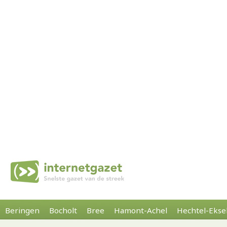
Beringen
Bocholt
Bree
Hamont-Achel
Hechtel-Ekse