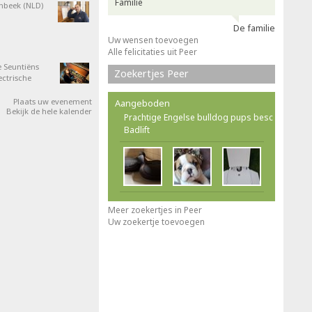
Familie
nbeek (NLD)
De familie
Uw wensen toevoegen
Alle felicitaties uit Peer
 Seuntiëns
Zoekertjes Peer
ectrische
Plaats uw evenement
Aangeboden
Bekijk de hele kalender
Prachtige Engelse bulldog pups besc
Badlift
Meer zoekertjes in Peer
Uw zoekertje toevoegen