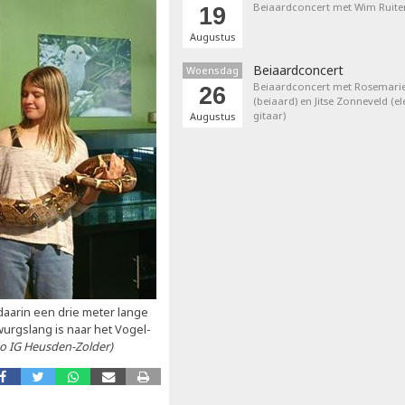
Beiaardconcert met Wim Ruite
19
Augustus
Beiaardconcert
Woensdag
Beiaardconcert met Rosemarie
26
(beiaard) en Jitse Zonneveld (el
gitaar)
Augustus
aarin een drie meter lange
urgslang is naar het Vogel-
o IG Heusden-Zolder)