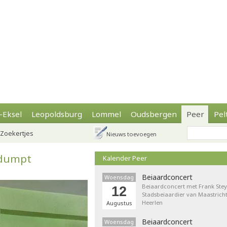
-Eksel
Leopoldsburg
Lommel
Oudsbergen
Peer
Pel
Zoekertjes
Nieuws toevoegen
edumpt
Kalender Peer
Beiaardconcert
Woensdag
Beiaardconcert met Frank Stey
12
Stadsbeiaardier van Maastricht
Heerlen
Augustus
Beiaardconcert
Woensdag