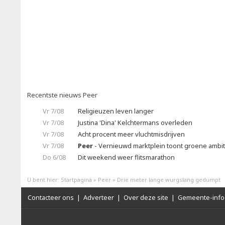
Recentste nieuws Peer
Vr 7/08
Religieuzen leven langer
Vr 7/08
Justina 'Dina' Kelchtermans overleden
Vr 7/08
Acht procent meer vluchtmisdrijven
Vr 7/08
Peer
- Vernieuwd marktplein toont groene ambit
Do 6/08
Dit weekend weer flitsmarathon
U bent hier:
Startpagina
»
Peer
»
Drie meter lange wurgslang gedumpt
Contacteer ons
|
Adverteer
|
Over deze site
|
Gemeente-info 