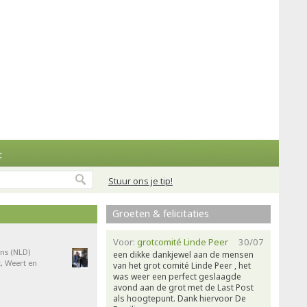
t
Stuur ons je tip!
Groeten & felicitaties
Voor:
grotcomité Linde Peer
30/07
ns (NLD)
een dikke dankjewel aan de mensen
, Weert en
van het grot comité Linde Peer , het
was weer een perfect geslaagde
avond aan de grot met de Last Post
als hoogtepunt. Dank hiervoor De