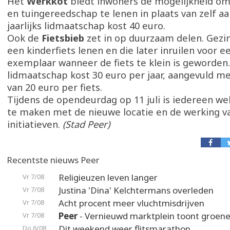
Het
Werkkot
biedt inwoners de mogelijkheid om
en tuingereedschap te lenen in plaats van zelf a
jaarlijks lidmaatschap kost 40 euro.
Ook de
Fietsbieb
zet in op duurzaam delen. Gezi
een kinderfiets lenen en die later inruilen voor e
exemplaar wanneer de fiets te klein is geworden
lidmaatschap kost 30 euro per jaar, aangevuld m
van 20 euro per fiets.
Tijdens de opendeurdag op 11 juli is iedereen w
te maken met de nieuwe locatie en de werking va
initiatieven.
(Stad Peer)
Recentste nieuws Peer
Religieuzen leven langer
Vr 7/08
Justina 'Dina' Kelchtermans overleden
Vr 7/08
Acht procent meer vluchtmisdrijven
Vr 7/08
Peer
- Vernieuwd marktplein toont groene
Vr 7/08
Dit weekend weer flitsmarathon
Do 6/08