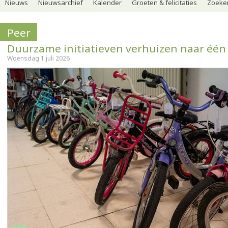
Nieuws
Nieuwsarchief
Kalender
Groeten & felicitaties
Zoeker
Peer
Duurzame initiatieven verhuizen naar één 
Woensdag 1 juli 2026