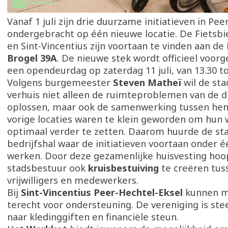
Vanaf 1 juli zijn drie duurzame initiatieven in Pee
ondergebracht op één nieuwe locatie. De Fietsbi
en Sint-Vincentius zijn voortaan te vinden aan de
Brogel 39A
. De nieuwe stek wordt officieel voorg
een opendeurdag op zaterdag 11 juli, van 13.30 to
Volgens burgemeester
Steven Matheï
wil de st
verhuis niet alleen de ruimteproblemen van de dr
oplossen, maar ook de samenwerking tussen hen
vorige locaties waren te klein geworden om hun 
optimaal verder te zetten. Daarom huurde de st
bedrijfshal waar de initiatieven voortaan onder 
werken. Door deze gezamenlijke huisvesting hoo
stadsbestuur ook
kruisbestuiving
te creëren tus
vrijwilligers en medewerkers.
Bij
Sint-Vincentius Peer-Hechtel-Eksel
kunnen m
terecht voor ondersteuning. De vereniging is ste
naar kledinggiften en financiële steun.