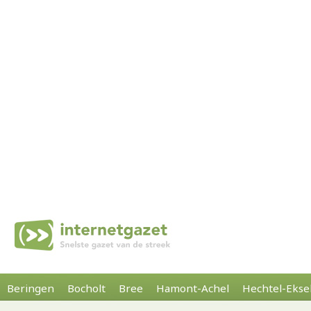
Beringen
Bocholt
Bree
Hamont-Achel
Hechtel-Ekse