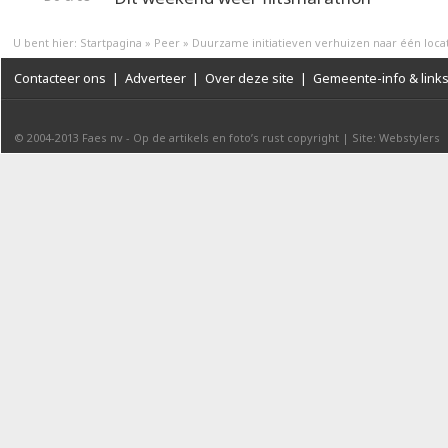
U bent hier:
Startpagina
»
Peer
»
Duurzame initiatieven verhuizen naar één loca
Contacteer ons
|
Adverteer
|
Over deze site
|
Gemeente-info & link
© 2004-2013
Faes nv
-
Op de artikels en foto’s rust copyright
|
Site: Webstylers