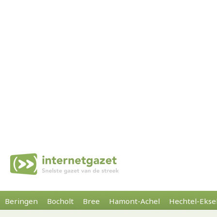
Beringen
Bocholt
Bree
Hamont-Achel
Hechtel-Ekse