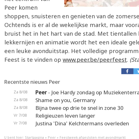
Peer komen
shoppen, snuisteren en genieten van de zomerse s
Ochtends is er al de wekelijkse markt, maar voora
bruist het in het hart van de stad. Met tientallen
lekkernijen en animatie wordt het een ideale ge
een leuke avonduitstap. Het volledige programm
Feest is te vinden op
www.peer.be/peerfeest
.
(St
Recentste nieuws Peer
Peer
- Joe Hardy zondag op Muziekenterr
Za 8/08
Shame on you, Germany
Za 8/08
Bijna twee op drie te snel in zone 30
Za 8/08
Religieuzen leven langer
Vr 7/08
Justina 'Dina' Kelchtermans overleden
Vr 7/08
U bent hier:
Startpagina
»
Peer
»
Feestweek afgesloten met avondmarkt