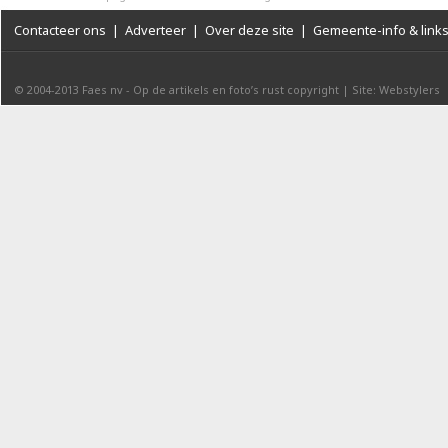
Contacteer ons
|
Adverteer
|
Over deze site
|
Gemeente-info & link
© 2004-2013
Faes nv
-
Op de artikels en foto’s rust copyright
|
Site: Webstylers