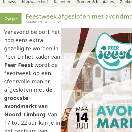
Nieuws
Nieuwsarchief
Kalender
Groeten & felicitaties
Zoeker
Feestweek afgesloten met avondma
Peer
Maandag 14 juli 2025
Vanavond belooft het
nog eens extra
gezellig te worden in
Peer. In het kader van
Peer Feest
wordt de
feestweek op een
sfeervolle manier
afgesloten met
de
grootste
avondmarkt van
Noord-Limburg
. Van
17 tot 22 uur kan je in
het centrum van