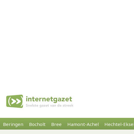
Beringen
Bocholt
Bree
Hamont-Achel
Hechtel-Ekse