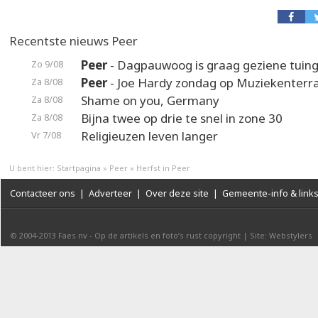
Recentste nieuws Peer
Peer
- Dagpauwoog is graag geziene tuin
Zo 9/08
Peer
- Joe Hardy zondag op Muziekenterr
Za 8/08
Shame on you, Germany
Za 8/08
Bijna twee op drie te snel in zone 30
Za 8/08
Religieuzen leven langer
Vr 7/08
U bent hier:
Startpagina
»
Peer
»
Herfst in Peer
Contacteer ons
|
Adverteer
|
Over deze site
|
Gemeente-info & link
© 2004-2013
Faes nv
-
Op de artikels en foto’s rust copyright
|
Site: Webstylers