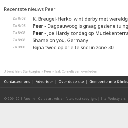
Recentste nieuws Peer
K. Breugel-Herkol wint derby met wereldg
Zo 9/08
Peer
- Dagpauwoog is graag geziene tuin
Zo 9/08
Peer
- Joe Hardy zondag op Muziekenterr
Za 8/08
Shame on you, Germany
Za 8/08
Bijna twee op drie te snel in zone 30
Za 8/08
U bent hier:
Startpagina
»
Peer
»
Jaak Cornelissen overleden
Contacteer ons
|
Adverteer
|
Over deze site
|
Gemeente-info & link
© 2004-2013
Faes nv
-
Op de artikels en foto’s rust copyright
|
Site: Webstylers