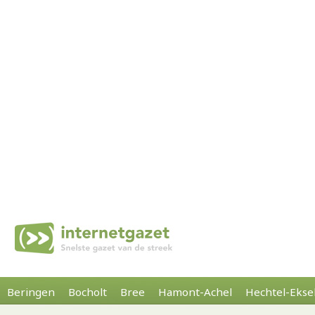
Beringen
Bocholt
Bree
Hamont-Achel
Hechtel-Ekse