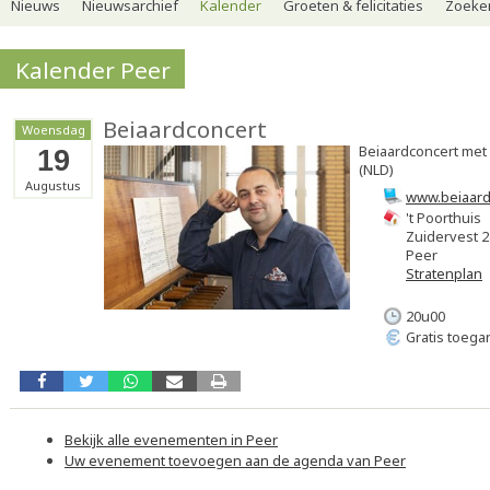
Nieuws
Nieuwsarchief
Kalender
Groeten & felicitaties
Zoeker
Kalender Peer
Beiaardconcert
Woensdag
Beiaardconcert met
19
(NLD)
Augustus
www.beiaard
't Poorthuis
Zuidervest 2
Peer
Stratenplan
20u00
Gratis toega
Bekijk alle evenementen in Peer
Uw evenement toevoegen aan de agenda van Peer