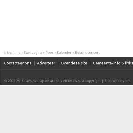
U bent hier:
Startpagina
»
Peer
»
Kalender
»
Beiaardconcert
Contacteer ons
|
Adverteer
|
Over deze site
|
Gemeente-info & link
© 2004-2013
Faes nv
-
Op de artikels en foto’s rust copyright
|
Site: Webstylers