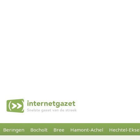
Beringen
Bocholt
Bree
Hamont-Achel
Hechtel-Ekse