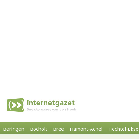
Beringen
Bocholt
Bree
Hamont-Achel
Hechtel-Ekse