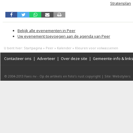
Stratenplan
Bekijk alle evenementen in Peer
Uw evenement toevoegen aan de agenda van Peer
U bent hier:
Startpagina
»
Peer
»
Kalender
»
Kleuren voor volwassenen
Contacteer ons
|
Adverteer
|
Over deze site
|
Gemeente-info & link
© 2004-2013
Faes nv
-
Op de artikels en foto’s rust copyright
|
Site: Webstylers