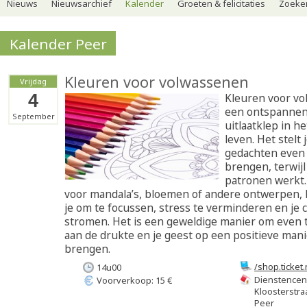
Nieuws
Nieuwsarchief
Kalender
Groeten & felicitaties
Zoeker
Kalender Peer
Kleuren voor volwassenen
Vrijdag
4
Kleuren voor vo
een ontspannen 
September
uitlaatklep in h
leven. Het stelt 
gedachten even 
brengen, terwijl
patronen werkt. 
voor mandala’s, bloemen of andere ontwerpen, 
je om te focussen, stress te verminderen en je cr
stromen. Het is een geweldige manier om even
aan de drukte en je geest op een positieve manie
brengen.
/shop.ticket
14u00
voor-volwas
Dienstencen
Voorverkoop: 15 €
Kloosterstra
Peer