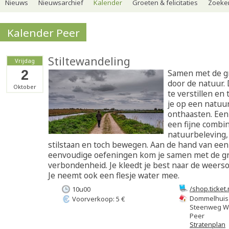
Nieuws
Nieuwsarchief
Kalender
Groeten & felicitaties
Zoeker
Kalender Peer
Stiltewandeling
Vrijdag
2
Samen met de g
door de natuur.
Oktober
te verstillen en
je op een natuur
onthaasten. Een 
een fijne combin
natuurbeleving
stilstaan en toch bewegen. Aan de hand van een
eenvoudige oefeningen kom je samen met de gr
verbondenheid. Je kleedt je best naar de weer
Je neemt ook een flesje water mee.
/shop.ticket
10u00
v3fehn
Dommelhuis
Voorverkoop: 5 €
Steenweg Wi
Peer
Stratenplan