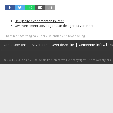
Bekijk alle evenementen in Peer
Uw evenement toevoegen aan de agenda van Peer
U bent hier:
Startpagina
»
Peer
»
Kalender
»
Stiltewandeling
Contacteer ons
|
Adverteer
|
Over deze site
|
Gemeente-info & link
© 2004-2013
Faes nv
-
Op de artikels en foto’s rust copyright
|
Site: Webstylers