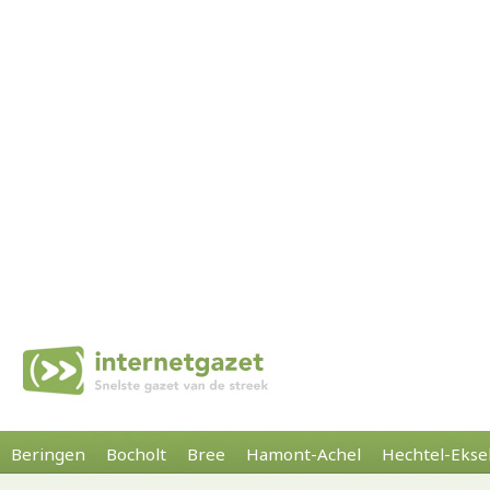
Beringen
Bocholt
Bree
Hamont-Achel
Hechtel-Ekse