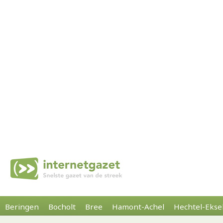
Beringen
Bocholt
Bree
Hamont-Achel
Hechtel-Ekse