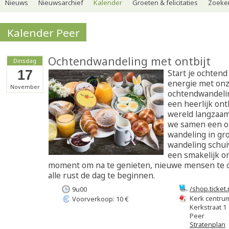
Nieuws
Nieuwsarchief
Kalender
Groeten & felicitaties
Zoeker
Kalender Peer
Ochtendwandeling met ontbijt
Dinsdag
17
Start je ochtend
energie met onz
November
ochtendwandeli
een heerlijk ontb
wereld langzaa
we samen een 
wandeling in gr
wandeling schui
een smakelijk on
moment om na te genieten, nieuwe mensen te 
alle rust de dag te beginnen.
/shop.ticke
9u00
met-ontbijt-
Kerk centru
Voorverkoop: 10 €
Kerkstraat 1
Peer
Stratenplan