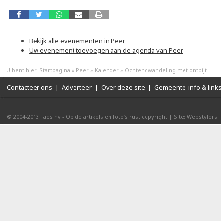
Bekijk alle evenementen in Peer
Uw evenement toevoegen aan de agenda van Peer
U bent hier:
Startpagina
»
Peer
»
Kalender
»
Ochtendwandeling met ontbijt
Contacteer ons
|
Adverteer
|
Over deze site
|
Gemeente-info & link
© 2004-2013
Faes nv
-
Op de artikels en foto’s rust copyright
|
Site: Webstylers