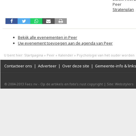
Peer
Stratenplan
Bekijk alle evenementen in Peer
Uw evenement toevoegen aan de agenda van Peer
U bent hier:
Startpagina
»
Peer
»
Kalender
»
Psychologie van het ouder worden
Contacteer ons
|
Adverteer
|
Over deze site
|
Gemeente-info & link
© 2004-2013
Faes nv
-
Op de artikels en foto’s rust copyright
|
Site: Webstylers