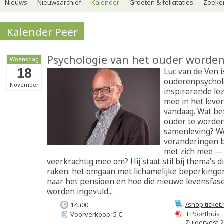
Nieuws
Nieuwsarchief
Kalender
Groeten & felicitaties
Zoeker
Kalender Peer
Psychologie van het ouder worde
Woensdag
18
Luc van de Ven i
ouderenpsycholo
November
inspirerende lez
mee in het leve
vandaag. Wat be
ouder te worden
samenleving? W
veranderingen b
met zich mee — 
veerkrachtig mee om? Hij staat stil bij thema’s d
raken: het omgaan met lichamelijke beperkinge
naar het pensioen en hoe die nieuwe levensfase
worden ingevuld...
/shop.ticket
14u00
van-het-oud
't Poorthuis
Voorverkoop: 5 €
Zuidervest 