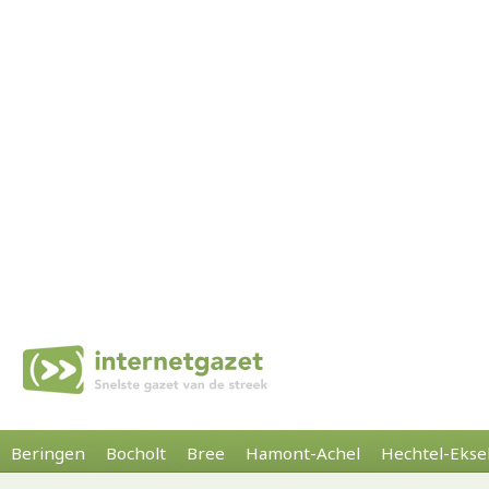
Beringen
Bocholt
Bree
Hamont-Achel
Hechtel-Ekse