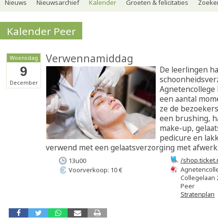
Nieuws
Nieuwsarchief
Kalender
Groeten & felicitaties
Zoeker
Kalender Peer
Verwennamiddag
Woensdag
9
De leerlingen ha
schoonheidsverz
December
Agnetencollege b
een aantal mom
ze de bezoeker
een brushing, h
make-up, gelaat
pedicure en lakk
verwend met een gelaatsverzorging met afwer
/shop.ticke
13u00
gelaatsverzo
Agnetencoll
Voorverkoop: 10 €
Collegelaan 
Peer
Stratenplan