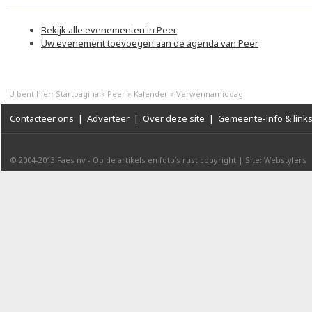
Bekijk alle evenementen in Peer
Uw evenement toevoegen aan de agenda van Peer
U bent hier:
Startpagina
»
Peer
»
Kalender
»
Verwennamiddag
Contacteer ons
|
Adverteer
|
Over deze site
|
Gemeente-info & link
© 2004-2013
Faes nv
-
Op de artikels en foto’s rust copyright
|
Site: Webstylers