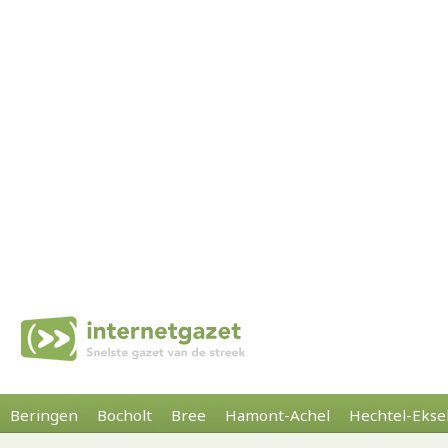
Beringen
Bocholt
Bree
Hamont-Achel
Hechtel-Ekse