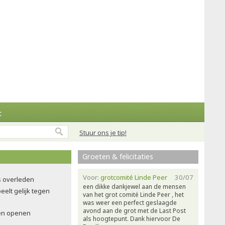
t
Stuur ons je tip!
Groeten & felicitaties
Voor:
grotcomité Linde Peer
30/07
ns overleden
een dikke dankjewel aan de mensen
eelt gelijk tegen
van het grot comité Linde Peer , het
was weer een perfect geslaagde
avond aan de grot met de Last Post
en openen
als hoogtepunt. Dank hiervoor De