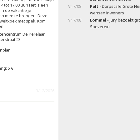
 tot 17.00 uur! Het is een
Vr 7/08
Pelt
- Dorpscafé Grote Hei
in de vakantie je
wensen inwoners
ren mee te brengen. Deze
Vr 7/08
Lommel
- Jury bezoekt gr
weitkoek met spek. Kom
en.
Soeverein
tencentrum De Perelaar
erstraat 23
enplan
ng: 5 €
3/12/2026