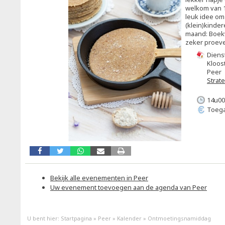
welkom van 14
leuk idee om 
(klein)kinde
maand: Boek
zeker proev
Diens
Kloost
Peer
Strat
14u00
Toega
Bekijk alle evenementen in Peer
Uw evenement toevoegen aan de agenda van Peer
U bent hier:
Startpagina
»
Peer
»
Kalender
»
Ontmoetingsnamiddag