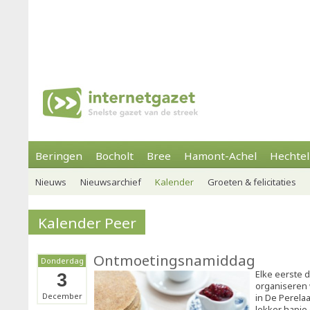
Beringen
Bocholt
Bree
Hamont-Achel
Hechtel
Nieuws
Nieuwsarchief
Kalender
Groeten & felicitaties
Kalender Peer
Ontmoetingsnamiddag
Donderdag
Elke eerste
3
organiseren
December
in De Perela
lekker hapje 