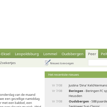
-Eksel
Leopoldsburg
Lommel
Oudsbergen
Peer
Pel
Zoekertjes
Nieuws toevoegen
Het recentste nieuws
Vr 7/08
Justina 'Dina' Kelchterma
Vr 7/08
Beringen
- Beringen FC sp
 donderdag van de maand
Heusden
 we een gezellige namiddag
Vr 7/08
Oudsbergen
- 588 paard
ar met een babbel, een
Sentower Sun Classic
en een vleugje muziek. Altijd