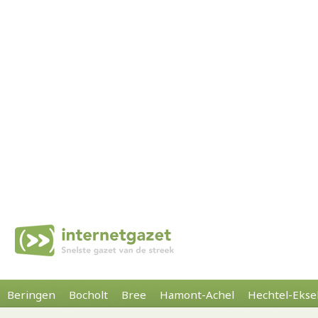
Beringen
Bocholt
Bree
Hamont-Achel
Hechtel-Ekse