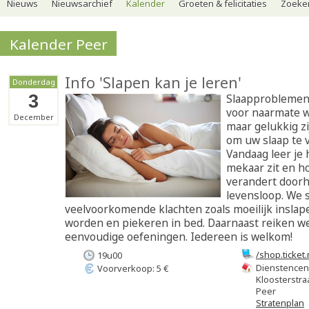
Nieuws
Nieuwsarchief
Kalender
Groeten & felicitaties
Zoeker
Kalender Peer
Info 'Slapen kan je leren'
Donderdag
3
Slaapproblemen
voor naarmate 
December
maar gelukkig z
om uw slaap te 
Vandaag leer je 
mekaar zit en h
verandert door
levensloop. We st
veelvoorkomende klachten zoals moeilijk inslap
worden en piekeren in bed. Daarnaast reiken we
eenvoudige oefeningen. Iedereen is welkom!
/shop.ticket
19u00
slapen-kan-
Dienstencen
Voorverkoop: 5 €
Kloosterstra
Peer
Stratenplan