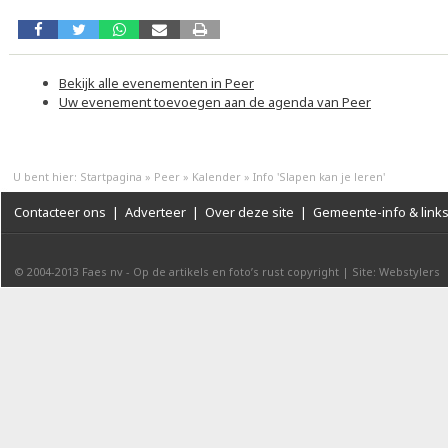
Bekijk alle evenementen in Peer
Uw evenement toevoegen aan de agenda van Peer
U bent hier:
Startpagina
»
Peer
»
Kalender
»
Info 'Slapen kan je leren'
Contacteer ons
|
Adverteer
|
Over deze site
|
Gemeente-info & link
© 2004-2013
Faes nv
-
Op de artikels en foto’s rust copyright
|
Site: Webstylers