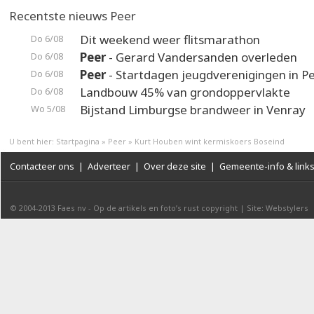
Recentste nieuws Peer
Dit weekend weer flitsmarathon
Do 6/08
Peer
- Gerard Vandersanden overleden
Do 6/08
Peer
- Startdagen jeugdverenigingen in P
Do 6/08
Landbouw 45% van grondoppervlakte
Do 6/08
Bijstand Limburgse brandweer in Venray
Wo 5/08
U bent hier:
Startpagina
»
Peer
»
Kurt Houben wint kermiskoers Boseind
Contacteer ons
|
Adverteer
|
Over deze site
|
Gemeente-info & link
© 2004-2013
Faes nv
-
Op de artikels en foto’s rust copyright
|
Site: Webstylers