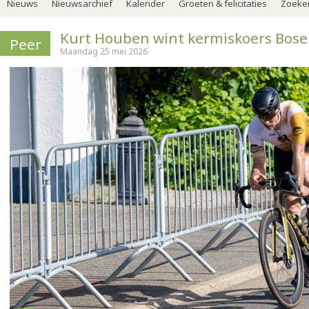
Nieuws
Nieuwsarchief
Kalender
Groeten & felicitaties
Zoeker
Kurt Houben wint kermiskoers Bose
Peer
Maandag 25 mei 2026