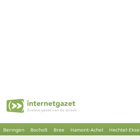
Beringen
Bocholt
Bree
Hamont-Achel
Hechtel-Ekse