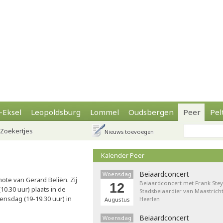
-Eksel
Leopoldsburg
Lommel
Oudsbergen
Peer
Pel
Zoekertjes
Nieuws toevoegen
Kalender Peer
Beiaardconcert
Woensdag
te van Gerard Beliën. Zij
Beiaardconcert met Frank Stey
12
10.30 uur) plaats in de
Stadsbeiaardier van Maastricht
nsdag (19-19.30 uur) in
Heerlen
Augustus
Beiaardconcert
Woensdag