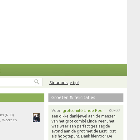
t
Stuur ons je tip!
Groeten & felicitaties
Voor:
grotcomité Linde Peer
30/07
ns (NLD)
een dikke dankjewel aan de mensen
, Weert en
van het grot comité Linde Peer , het
was weer een perfect geslaagde
avond aan de grot met de Last Post
als hoogtepunt. Dank hiervoor De