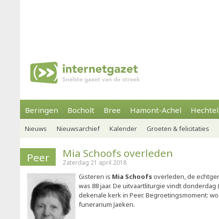
Beringen
Bocholt
Bree
Hamont-Achel
Hechtel
Nieuws
Nieuwsarchief
Kalender
Groeten & felicitaties
Mia Schoofs overleden
Peer
Zaterdag 21 april 2018
Gisteren is
Mia Schoofs
overleden, de echtgeno
was 88 jaar. De uitvaartliturgie vindt donderdag (
dekenale kerk in Peer. Begroetingsmoment: woe
funerarium Jaeken.