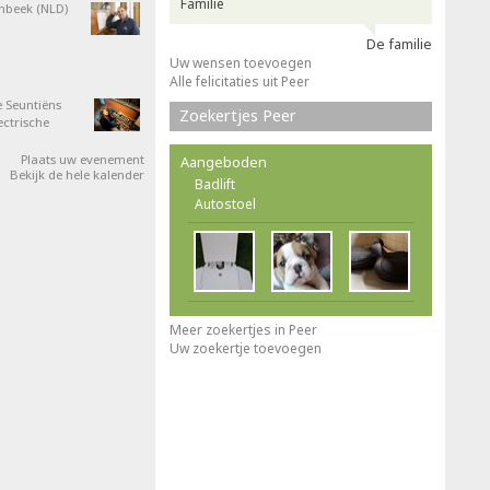
Familie
nbeek (NLD)
De familie
Uw wensen toevoegen
Alle felicitaties uit Peer
 Seuntiëns
Zoekertjes Peer
ectrische
Plaats uw evenement
Aangeboden
Bekijk de hele kalender
Badlift
Autostoel
Meer zoekertjes in Peer
Uw zoekertje toevoegen