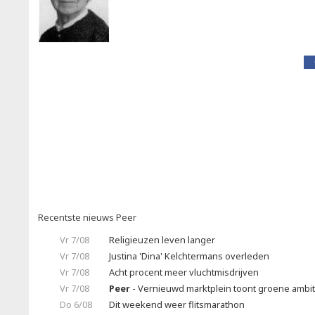
Recentste nieuws Peer
Vr 7/08
Religieuzen leven langer
Vr 7/08
Justina 'Dina' Kelchtermans overleden
Vr 7/08
Acht procent meer vluchtmisdrijven
Vr 7/08
Peer
- Vernieuwd marktplein toont groene ambit
Do 6/08
Dit weekend weer flitsmarathon