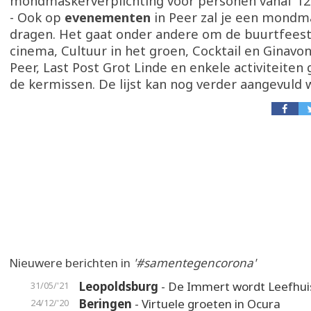
mondmaskerverplichting voor personen vanaf 12 
- Ook op
evenementen
in Peer zal je een mond
dragen. Het gaat onder andere om de buurtfeeste
cinema, Cultuur in het groen, Cocktail en Ginavo
Peer, Last Post Grot Linde en enkele activiteiten
de kermissen. De lijst kan nog verder aangevuld
Nieuwere berichten in
'#samentegencorona'
Leopoldsburg
- De Immert wordt Leefhui
31/05/'21
Beringen
- Virtuele groeten in Ocura
24/12/'20