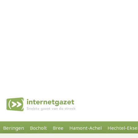
Beringen
Bocholt
Bree
Hamont-Achel
Hechtel-Ekse