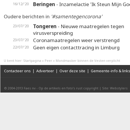
Beringen
- Inzamelactie 'Ik Steun Mijn Go
16/12/'20
Oudere berichten in
'#samentegencorona'
Tongeren
- Nieuwe maatregelen tegen
23/07/'20
virusverspreiding
Coronamaatregelen weer verstrengd
23/07/'20
Geen eigen contacttracing in Limburg
22/07/'20
U bent hier:
Startpagina
»
Peer
»
Mondmasker binnen de Vesten verplicht
Contacteer ons
|
Adverteer
|
Over deze site
|
Gemeente-info & link
© 2004-2013
Faes nv
-
Op de artikels en foto’s rust copyright
|
Site: Webstylers