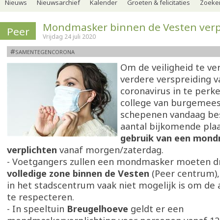
Nieuws
Nieuwsarchief
Kalender
Groeten & felicitaties
Zoeker
Mondmasker binnen de Vesten verp
Peer
Vrijdag 24 juli 2020
#samentegencorona
Om de veiligheid te v
verdere verspreiding v
coronavirus in te perk
college van burgemees
schepenen vandaag bes
aantal bijkomende pla
gebruik van een mond
verplichten
vanaf morgen/zaterdag.
- Voetgangers zullen een mondmasker moeten 
volledige zone binnen de Vesten
(Peer centrum),
in het stadscentrum vaak niet mogelijk is om de 
te respecteren.
- In speeltuin
Breugelhoeve
geldt er een