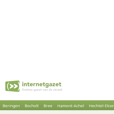
Beringen
Bocholt
Bree
Hamont-Achel
Hechtel-Ekse