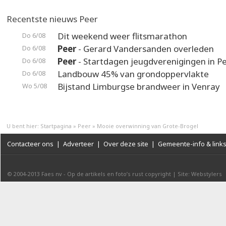
Recentste nieuws Peer
Dit weekend weer flitsmarathon
Do 6/08
Peer
- Gerard Vandersanden overleden
Do 6/08
Peer
- Startdagen jeugdverenigingen in P
Do 6/08
Landbouw 45% van grondoppervlakte
Do 6/08
Bijstand Limburgse brandweer in Venray
Wo 5/08
U bent hier:
Startpagina
»
Peer
»
Mooie overwinning van Grote-Brogel
Contacteer ons
|
Adverteer
|
Over deze site
|
Gemeente-info & link
© 2004-2013
Faes nv
-
Op de artikels en foto’s rust copyright
|
Site: Webstylers