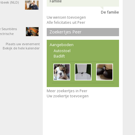
Familie
nbeek (NLD)
De familie
Uw wensen toevoegen
Alle felicitaties uit Peer
 Seuntiëns
Zoekertjes Peer
ectrische
Plaats uw evenement
Aangeboden
Bekijk de hele kalender
Autostoel
Badlift
Meer zoekertjes in Peer
Uw zoekertje toevoegen