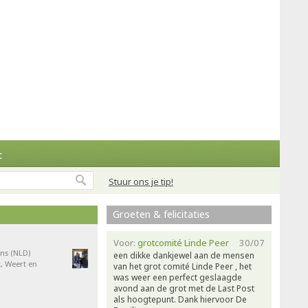
t
Stuur ons je tip!
Groeten & felicitaties
Voor:
grotcomité Linde Peer
30/07
ns (NLD)
een dikke dankjewel aan de mensen
, Weert en
van het grot comité Linde Peer , het
was weer een perfect geslaagde
avond aan de grot met de Last Post
als hoogtepunt. Dank hiervoor De