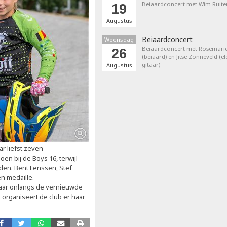
Beiaardconcert met Wim Ruite
19
Augustus
Beiaardconcert
Woensdag
Beiaardconcert met Rosemarie
26
(beiaard) en Jitse Zonneveld (el
gitaar)
Augustus
r liefst zeven
en bij de Boys 16, terwijl
den. Bent Lenssen, Stef
n medaille.
waar onlangs de vernieuwde
organiseert de club er haar