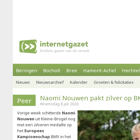
Beringen
Bocholt
Bree
Hamont-Achel
Hechtel
Nieuws
Nieuwsarchief
Kalender
Groeten & felicitaties
Naomi Nouwen pakt zilver op B
Peer
Woensdag 8 juli 2026
Vorige week schitterde
Naomi
Nouwen
uit Kleine-Brogel nog
met een zilveren medaille op
het
Europees
Kampioenschap
BMX in het