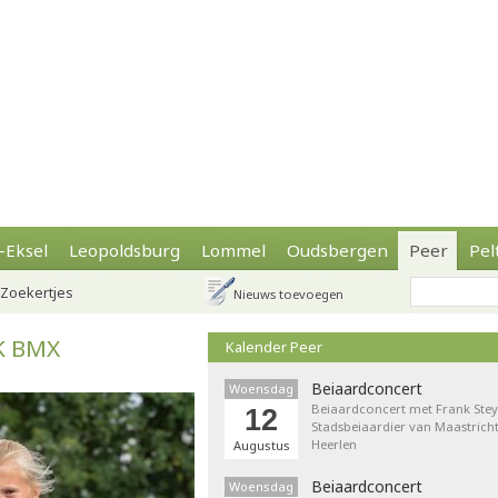
-Eksel
Leopoldsburg
Lommel
Oudsbergen
Peer
Pel
Zoekertjes
Nieuws toevoegen
K BMX
Kalender Peer
Beiaardconcert
Woensdag
Beiaardconcert met Frank Stey
12
Stadsbeiaardier van Maastricht
Heerlen
Augustus
Beiaardconcert
Woensdag