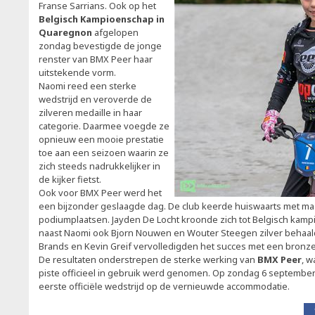
Franse Sarrians. Ook op het
Belgisch Kampioenschap in
Quaregnon
afgelopen
zondag bevestigde de jonge
renster van BMX Peer haar
uitstekende vorm.
Naomi reed een sterke
wedstrijd en veroverde de
zilveren medaille in haar
categorie. Daarmee voegde ze
opnieuw een mooie prestatie
toe aan een seizoen waarin ze
zich steeds nadrukkelijker in
de kijker fietst.
Ook voor BMX Peer werd het
een bijzonder geslaagde dag. De club keerde huiswaarts met maa
podiumplaatsen. Jayden De Locht kroonde zich tot Belgisch kampio
naast Naomi ook Bjorn Nouwen en Wouter Steegen zilver behaal
Brands en Kevin Greif vervolledigden het succes met een bronze
De resultaten onderstrepen de sterke werking van
BMX Peer
, 
piste officieel in gebruik werd genomen. Op zondag 6 september 
eerste officiële wedstrijd op de vernieuwde accommodatie.