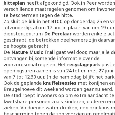
hitteplan
heeft afgekondigd. Ook in Peer worde
verschillende maatregelen genomen om inwoner
te beschermen tegen de hitte.
Zo sluit de
bib
in het
BICC
op donderdag 25 en vri
uitzonderlijk al om 17 uur in plaats van om 19 uur.
dienstencentrum
De Perelaar
worden enkele acti
geschrapt; de betrokken deelnemers zijn daarvan
de hoogte gebracht.
De
Nature Music Trail
gaat wel door, maar alle 
ontvangen bijkomende informatie over de
voorzorgsmaatregelen. Het
recyclagepark
past 
openingsuren aan en is van 24 tot en met 27 jun
van 7 tot 12.30 uur. In de namiddag blijft het park
Ook de geplande
knuffelsessies
met konijnen en 
Breugelhoeve dit weekend worden geannuleerd.
De stad roept inwoners op om extra aandacht t
kwetsbare personen zoals kinderen, ouderen en 
zieken. Voldoende water drinken, een drinkbus
bescherming tegen de zon voorzien en regelmati