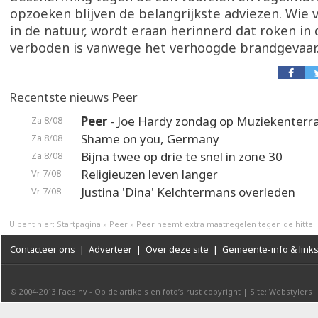
opzoeken blijven de belangrijkste adviezen. Wie 
in de natuur, wordt eraan herinnerd dat roken in
verboden is vanwege het verhoogde brandgevaar
Recentste nieuws Peer
Peer
- Joe Hardy zondag op Muziekenterr
Za 8/08
Shame on you, Germany
Za 8/08
Bijna twee op drie te snel in zone 30
Za 8/08
Religieuzen leven langer
Vr 7/08
Justina 'Dina' Kelchtermans overleden
Vr 7/08
U bent hier:
Startpagina
»
Peer
»
Peer neemt extra maatregelen tegen de hitte
Contacteer ons
|
Adverteer
|
Over deze site
|
Gemeente-info & link
© 2004-2013
Faes nv
-
Op de artikels en foto’s rust copyright
|
Site: Webstylers