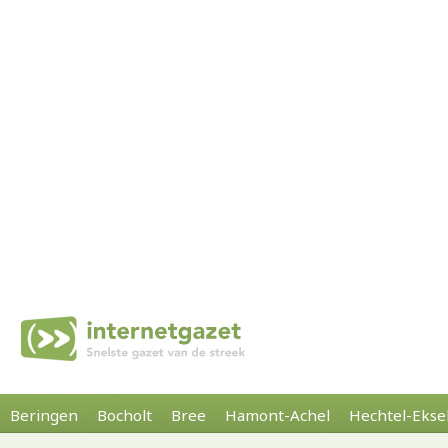
Beringen
Bocholt
Bree
Hamont-Achel
Hechtel-Ekse