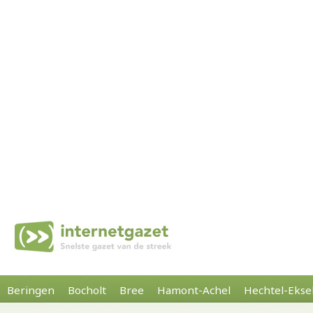
Beringen
Bocholt
Bree
Hamont-Achel
Hechtel-Ekse