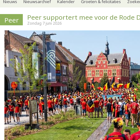
Nieuws
Nieuwsarchief
Kalender
Groeten & felicitaties
Zoeker
Peer supportert mee voor de Rode D
Peer
Zondag 7 juni 2026