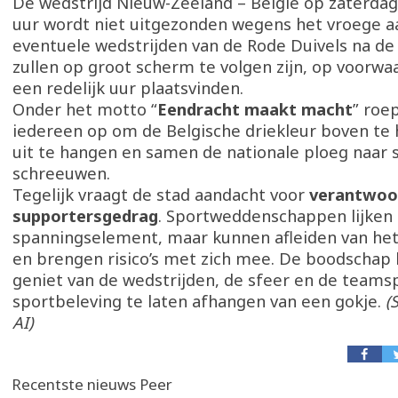
De wedstrijd Nieuw-Zeeland – België op zaterdag
uur wordt niet uitgezonden wegens het vroege a
eventuele wedstrijden van de Rode Duivels na de
zullen op groot scherm te volgen zijn, op voorwa
een redelijk uur plaatsvinden.
Onder het motto “
Eendracht maakt macht
” roe
iedereen op om de Belgische driekleur boven te h
uit te hangen en samen de nationale ploeg naar 
schreeuwen.
Tegelijk vraagt de stad aandacht voor
verantwoo
supportersgedrag
. Sportweddenschappen lijken
spanningselement, maar kunnen afleiden van het
en brengen risico’s met zich mee. De boodschap l
geniet van de wedstrijden, de sfeer en de teamspi
sportbeleving te laten afhangen van een gokje.
(
AI)
Recentste nieuws Peer