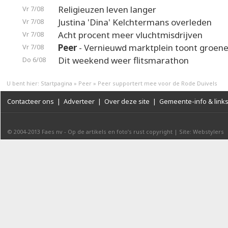
Religieuzen leven langer
Vr 7/08
Justina 'Dina' Kelchtermans overleden
Vr 7/08
Acht procent meer vluchtmisdrijven
Vr 7/08
Peer
- Vernieuwd marktplein toont groene
Vr 7/08
Dit weekend weer flitsmarathon
Do 6/08
U bent hier:
Startpagina
»
Peer
»
Peer supportert mee voor de Rode Duivels
Contacteer ons
|
Adverteer
|
Over deze site
|
Gemeente-info & link
© 2004-2013
Faes nv
-
Op de artikels en foto’s rust copyright
|
Site: Webstylers