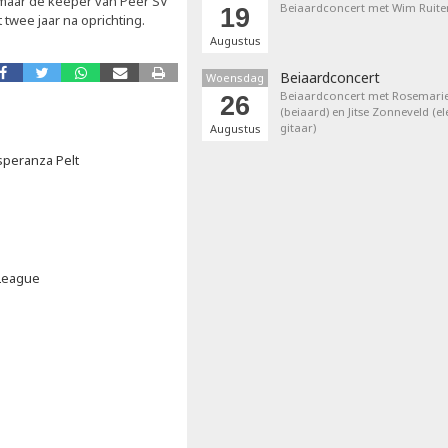
maar de keeper van Peer SV
Beiaardconcert met Wim Ruite
19
twee jaar na oprichting.
Augustus
Beiaardconcert
Woensdag
Beiaardconcert met Rosemarie
26
(beiaard) en Jitse Zonneveld (el
gitaar)
Augustus
speranza Pelt
 League