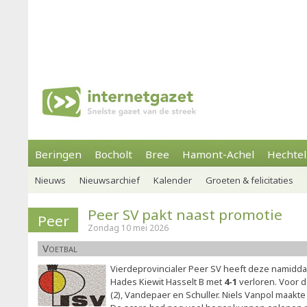
Beringen
Bocholt
Bree
Hamont-Achel
Hechtel
Nieuws
Nieuwsarchief
Kalender
Groeten & felicitaties
Peer SV pakt naast promotie
Peer
Zondag 10 mei 2026
Voetbal
Vierdeprovincialer Peer SV heeft deze namiddag
Hades Kiewit Hasselt B met
4-1
verloren. Voor 
(2), Vandepaer en Schuller. Niels Vanpol maakte