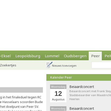
-Eksel
Leopoldsburg
Lommel
Oudsbergen
Peer
Pel
Zoekertjes
Nieuws toevoegen
Kalender Peer
Beiaardconcert
Woensdag
Beiaardconcert met Frank Stey
12
Stadsbeiaardier van Maastricht
 in het finaleduel tegen RC
Heerlen
Augustus
de Hasselaars scoorden Bude
 het doelpunt van Peer SV.
Beiaardconcert
Woensdag