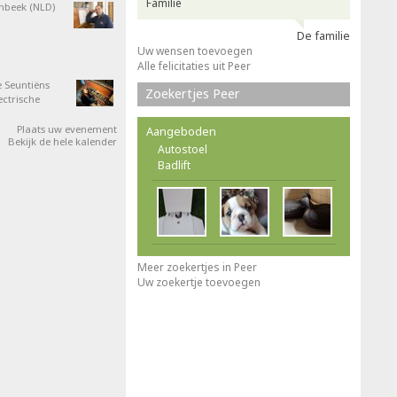
Familie
nbeek (NLD)
De familie
Uw wensen toevoegen
Alle felicitaties uit Peer
 Seuntiëns
Zoekertjes Peer
ectrische
Plaats uw evenement
Aangeboden
Bekijk de hele kalender
Autostoel
Badlift
Meer zoekertjes in Peer
Uw zoekertje toevoegen