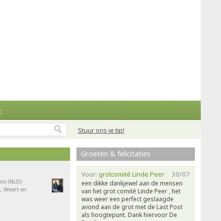
t
Stuur ons je tip!
Groeten & felicitaties
Voor:
grotcomité Linde Peer
30/07
ns (NLD)
een dikke dankjewel aan de mensen
, Weert en
van het grot comité Linde Peer , het
was weer een perfect geslaagde
avond aan de grot met de Last Post
als hoogtepunt. Dank hiervoor De