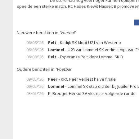
De score had nog veel hoger kunnen oplopen 
speelde een sterke match. RC Hades Kiewit Hasselt B promoveert 
Nieuwere berichten in
'Voetbal'
06/08/'26
Pelt
- Kadijk SK klopt U21 van Westerlo
06/08/'26
Lommel
- U23 van Lommel SK verliest nipt van E
06/08/'26
Pelt
- Esperanza Pelt klopt Lommel SK B
Oudere berichten in
'Voetbal'
09/05/'26
Peer
- KRC Peer verliest halve finale
09/05/'26
Lommel
- Lommel SK stap dichter bij Jupiler Pro
03/05/'26
K. Breugel-Herkol SV vlot naar volgende ronde