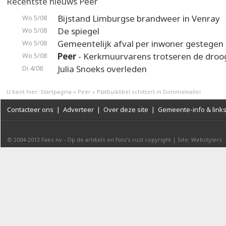
Recentste nieuws Peer
Bijstand Limburgse brandweer in Venray
Wo 5/08
De spiegel
Wo 5/08
Gemeentelijk afval per inwoner gestegen
Wo 5/08
Peer
- Kerkmuurvarens trotseren de droo
Wo 5/08
Julia Snoeks overleden
Di 4/08
U bent hier:
Startpagina
»
Peer
»
Platbuiklibel schittert in Dommelvallei
Contacteer ons
|
Adverteer
|
Over deze site
|
Gemeente-info & link
© 2004-2013
Faes nv
-
Op de artikels en foto’s rust copyright
|
Site: Webstylers