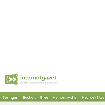
Beringen
Bocholt
Bree
Hamont-Achel
Hechtel-Ekse