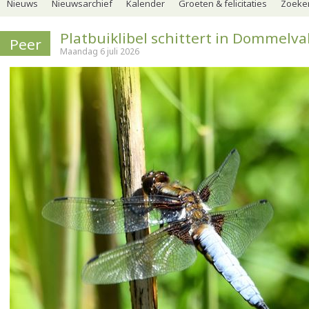
Nieuws
Nieuwsarchief
Kalender
Groeten & felicitaties
Zoeker
Platbuiklibel schittert in Dommelval
Peer
Maandag 6 juli 2026