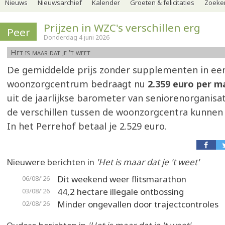
Nieuws
Nieuwsarchief
Kalender
Groeten & felicitaties
Zoeker
Prijzen in WZC's verschillen erg
Peer
Donderdag 4 juni 2026
Het is maar dat je 't weet
De gemiddelde prijs zonder supplementen in ee
woonzorgcentrum bedraagt nu
2.359 euro per 
uit de jaarlijkse barometer van seniorenorganisa
de verschillen tussen de woonzorgcentra kunnen e
In het Perrehof betaal je 2.529 euro.
Nieuwere berichten in
'Het is maar dat je 't weet'
Dit weekend weer flitsmarathon
06/08/'26
44,2 hectare illegale ontbossing
03/08/'26
Minder ongevallen door trajectcontroles
02/08/'26