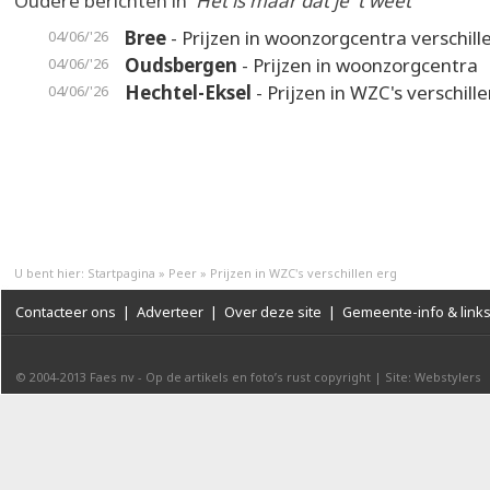
Oudere berichten in
'Het is maar dat je 't weet'
Bree
- Prijzen in woonzorgcentra verschill
04/06/'26
Oudsbergen
- Prijzen in woonzorgcentra
04/06/'26
Hechtel-Eksel
- Prijzen in WZC's verschill
04/06/'26
U bent hier:
Startpagina
»
Peer
»
Prijzen in WZC's verschillen erg
Contacteer ons
|
Adverteer
|
Over deze site
|
Gemeente-info & link
© 2004-2013
Faes nv
-
Op de artikels en foto’s rust copyright
|
Site: Webstylers