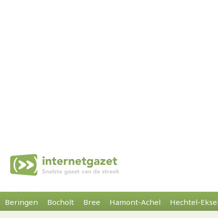
Beringen
Bocholt
Bree
Hamont-Achel
Hechtel-Ekse