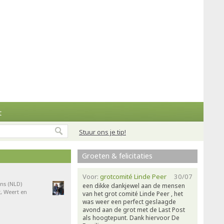
t
Stuur ons je tip!
Groeten & felicitaties
Voor:
grotcomité Linde Peer
30/07
ns (NLD)
een dikke dankjewel aan de mensen
, Weert en
van het grot comité Linde Peer , het
was weer een perfect geslaagde
avond aan de grot met de Last Post
als hoogtepunt. Dank hiervoor De