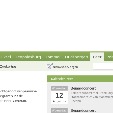
-Eksel
Leopoldsburg
Lommel
Oudsbergen
Peer
Pel
Zoekertjes
Nieuws toevoegen
Kalender Peer
Beiaardconcert
Woensdag
echtgenoot van Jeannine
Beiaardconcert met Frank Stey
12
begraven, na de
Stadsbeiaardier van Maastricht
 van Peer-Centrum.
Heerlen
Augustus
Beiaardconcert
Woensdag