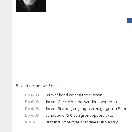
Recentste nieuws Peer
Do 6/08
Dit weekend weer flitsmarathon
Do 6/08
Peer
- Gerard Vandersanden overleden
Do 6/08
Peer
- Startdagen jeugdverenigingen in Peer
Do 6/08
Landbouw 45% van grondoppervlakte
Wo 5/08
Bijstand Limburgse brandweer in Venray