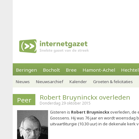
Beringen
Bocholt
Bree
Hamont-Achel
Hechtel
Nieuws
Nieuwsarchief
Kalender
Groeten & felicitaties
Robert Bruyninckx overleden
Peer
Donderdag 29 oktober 2015
Gisteren is
Robert Bruyninckx
overleden, de 
Goossens. Hij was 76 jaar en wordt woensdag 
uitvaartliturgie (10.30 uur) in de dekenale kerk