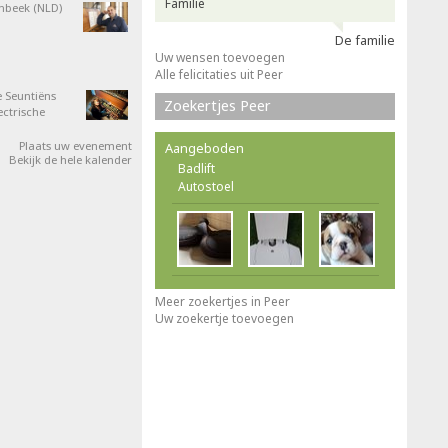
Familie
nbeek (NLD)
De familie
Uw wensen toevoegen
Alle felicitaties uit Peer
 Seuntiëns
Zoekertjes Peer
ectrische
Plaats uw evenement
Aangeboden
Bekijk de hele kalender
Badlift
Autostoel
Meer zoekertjes in Peer
Uw zoekertje toevoegen