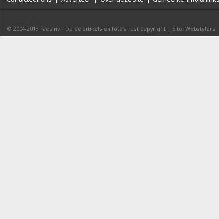
© 2004-2013
Faes nv
-
Op de artikels en foto’s rust copyright
|
Site: Webstylers