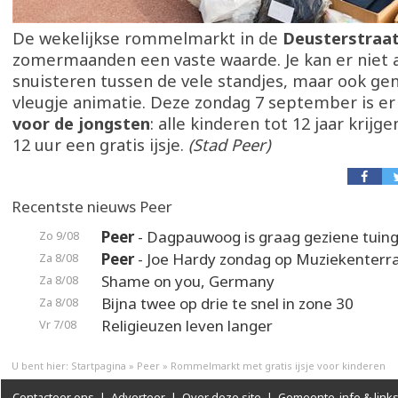
De wekelijkse rommelmarkt in de
Deusterstraa
zomermaanden een vaste waarde. Je kan er niet a
snuisteren tussen de vele standjes, maar ook ge
vleugje animatie. Deze zondag 7 september is e
voor de jongsten
: alle kinderen tot 12 jaar krijg
12 uur een gratis ijsje.
(Stad Peer)
Recentste nieuws Peer
Peer
- Dagpauwoog is graag geziene tuin
Zo 9/08
Peer
- Joe Hardy zondag op Muziekenterr
Za 8/08
Shame on you, Germany
Za 8/08
Bijna twee op drie te snel in zone 30
Za 8/08
Religieuzen leven langer
Vr 7/08
U bent hier:
Startpagina
»
Peer
»
Rommelmarkt met gratis ijsje voor kinderen
Contacteer ons
|
Adverteer
|
Over deze site
|
Gemeente-info & link