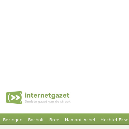
Beringen
Bocholt
Bree
Hamont-Achel
Hechtel-Ekse