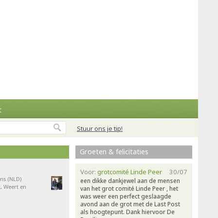
t
Stuur ons je tip!
Groeten & felicitaties
Voor:
grotcomité Linde Peer
30/07
ns (NLD)
een dikke dankjewel aan de mensen
, Weert en
van het grot comité Linde Peer , het
was weer een perfect geslaagde
avond aan de grot met de Last Post
als hoogtepunt. Dank hiervoor De