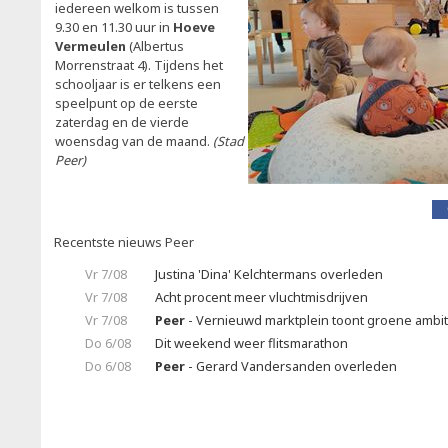
iedereen welkom is tussen
9.30 en 11.30 uur in
Hoeve
Vermeulen
(Albertus
Morrenstraat 4). Tijdens het
schooljaar is er telkens een
speelpunt op de eerste
zaterdag en de vierde
woensdag van de maand.
(Stad
Peer)
Recentste nieuws Peer
Vr 7/08
Justina 'Dina' Kelchtermans overleden
Vr 7/08
Acht procent meer vluchtmisdrijven
Vr 7/08
Peer
- Vernieuwd marktplein toont groene ambit
Do 6/08
Dit weekend weer flitsmarathon
Do 6/08
Peer
- Gerard Vandersanden overleden