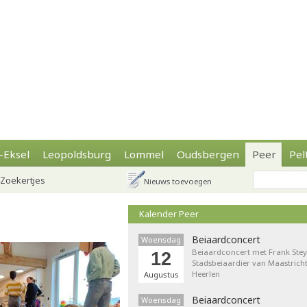
-Eksel
Leopoldsburg
Lommel
Oudsbergen
Peer
Pel
Zoekertjes
Nieuws toevoegen
Kalender Peer
Beiaardconcert
Woensdag
Beiaardconcert met Frank Stey
12
Stadsbeiaardier van Maastricht
Heerlen
Augustus
Beiaardconcert
Woensdag