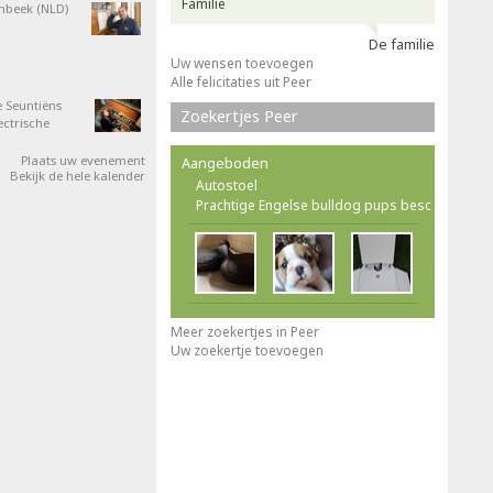
Familie
nbeek (NLD)
De familie
Uw wensen toevoegen
Alle felicitaties uit Peer
 Seuntiëns
Zoekertjes Peer
ectrische
Plaats uw evenement
Aangeboden
Bekijk de hele kalender
Autostoel
Prachtige Engelse bulldog pups besc
Meer zoekertjes in Peer
Uw zoekertje toevoegen