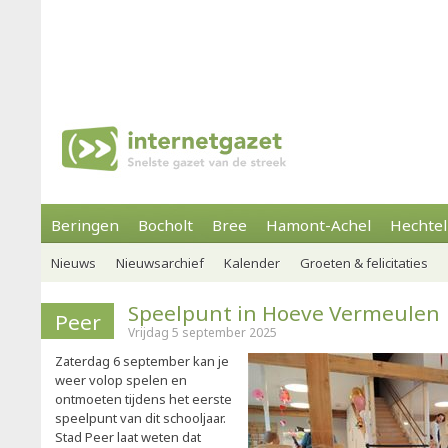
Beringen
Bocholt
Bree
Hamont-Achel
Hechtel
Nieuws
Nieuwsarchief
Kalender
Groeten & felicitaties
Speelpunt in Hoeve Vermeulen
Peer
Vrijdag 5 september 2025
Zaterdag 6 september kan je
weer volop spelen en
ontmoeten tijdens het eerste
speelpunt van dit schooljaar.
Stad Peer laat weten dat