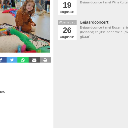
Beiaardconcert met Wim Ruite
19
Augustus
Beiaardconcert
Woensdag
Beiaardconcert met Rosemarie
26
(beiaard) en Jitse Zonneveld (el
gitaar)
Augustus
ies