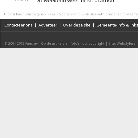
Dit weekend weer flitsmarathon
U bent hier:
Startpagina
»
Peer
»
Sponsorloop Sint-Elisabeth brengt school sam
Contacteer ons
|
Adverteer
|
Over deze site
|
Gemeente-info & link
© 2004-2013
Faes nv
-
Op de artikels en foto’s rust copyright
|
Site: Webstylers