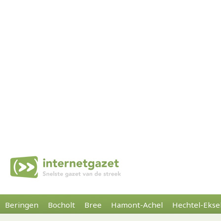
Beringen
Bocholt
Bree
Hamont-Achel
Hechtel-Ekse