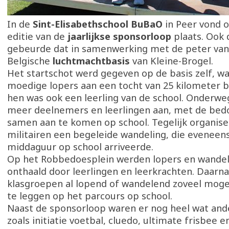
In de
Sint-Elisabethschool BuBaO
in Peer vond o
editie van de
jaarlijkse sponsorloop
plaats. Ook d
gebeurde dat in samenwerking met de peter van 
Belgische
luchtmachtbasis
van Kleine-Brogel.
Het startschot werd gegeven op de basis zelf, w
moedige lopers aan een tocht van 25 kilometer 
hen was ook een leerling van de school. Onderwe
meer deelnemers en leerlingen aan, met de bed
samen aan te komen op school. Tegelijk organis
militairen een begeleide wandeling, die eveneen
middaguur op school arriveerde.
Op het Robbedoesplein werden lopers en wandela
onthaald door leerlingen en leerkrachten. Daarn
klasgroepen al lopend of wandelend zoveel mogel
te leggen op het parcours op school.
Naast de sponsorloop waren er nog heel wat ande
zoals initiatie voetbal, cluedo, ultimate frisbee e