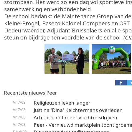
stormbaan. Het werd zo een dag vol sportieve inz
samenwerking en verbondenheid.
De school bedankt de Maintenance Groep van de 
Kleine-Brogel, Baseco Kolonel Compeers en OST 
Dedeurwaerder, Adjudant Brusselaers en alle spo
steun en bijdrage ten voordele van de school.
(Cl
Recentste nieuws Peer
Religieuzen leven langer
Vr 7/08
Justina 'Dina' Kelchtermans overleden
Vr 7/08
Acht procent meer vluchtmisdrijven
Vr 7/08
Peer
- Vernieuwd marktplein toont groene
Vr 7/08
Do 6/08