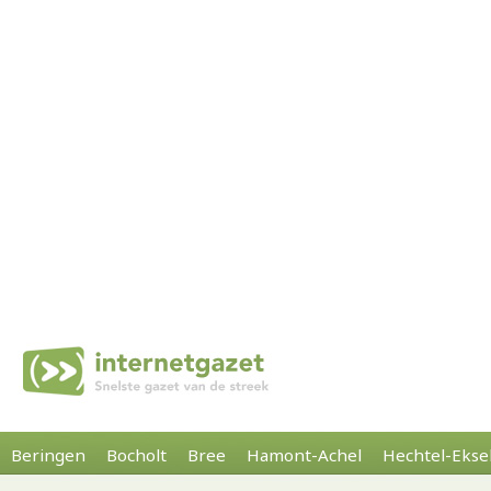
Beringen
Bocholt
Bree
Hamont-Achel
Hechtel-Ekse