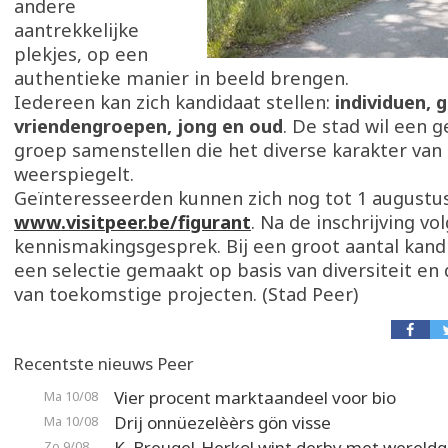
andere
aantrekkelijke
plekjes, op een
authentieke manier in beeld brengen.
Iedereen kan zich kandidaat stellen:
individuen, 
vriendengroepen, jong en oud
. De stad wil een 
groep samenstellen die het diverse karakter van
weerspiegelt.
Geïnteresseerden kunnen zich nog tot 1 augustu
www.visitpeer.be/figurant
. Na de inschrijving vo
kennismakingsgesprek. Bij een groot aantal kan
een selectie gemaakt op basis van diversiteit en
van toekomstige projecten. (Stad Peer)
Recentste nieuws Peer
Vier procent marktaandeel voor bio
Ma 10/08
Drij onnüezelèèrs gön visse
Ma 10/08
K. Breugel-Herkol wint derby met wereldg
Zo 9/08