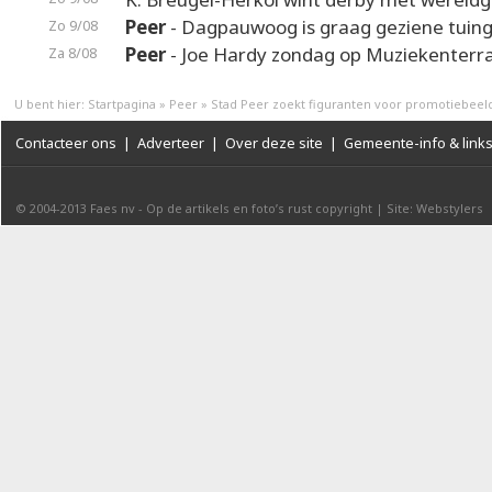
Peer
- Dagpauwoog is graag geziene tuin
Zo 9/08
Peer
- Joe Hardy zondag op Muziekenterr
Za 8/08
U bent hier:
Startpagina
»
Peer
»
Stad Peer zoekt figuranten voor promotiebeel
Contacteer ons
|
Adverteer
|
Over deze site
|
Gemeente-info & link
© 2004-2013
Faes nv
-
Op de artikels en foto’s rust copyright
|
Site: Webstylers