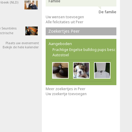
Familie
nbeek (NLD)
De familie
Uw wensen toevoegen
Alle felicitaties uit Peer
 Seuntiëns
Zoekertjes Peer
ectrische
Plaats uw evenement
Aangeboden
Bekijk de hele kalender
Prachtige Engelse bulldog pups besc
Autostoel
Meer zoekertjes in Peer
Uw zoekertje toevoegen