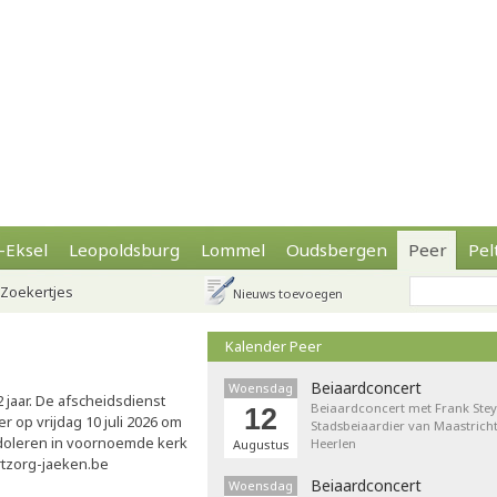
-Eksel
Leopoldsburg
Lommel
Oudsbergen
Peer
Pel
Zoekertjes
Nieuws toevoegen
Kalender Peer
Beiaardconcert
Woensdag
 jaar. De afscheidsdienst
Beiaardconcert met Frank Stey
12
r op vrijdag 10 juli 2026 om
Stadsbeiaardier van Maastricht
doleren in voornoemde kerk
Heerlen
Augustus
rtzorg-jaeken.be
Beiaardconcert
Woensdag