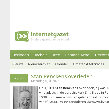
Beringen
Bocholt
Bree
Hamont-Achel
Hechtel
Nieuws
Nieuwsarchief
Kalender
Groeten & felicitaties
Stan Renckens overleden
Peer
Maandag 6 juli 2026
Op 3 juli is
Stan Renckens
overleden, hij was 72
vindt plaats in de parochiekerk Sint-Trudo in Pee
10.30 uur. Samenkomst en gelegenheid tot con
vanaf 10 uur. Online condoleren via www.uitvaa