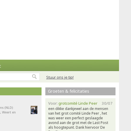
t
Stuur ons je tip!
Groeten & felicitaties
Voor:
grotcomité Linde Peer
30/07
ns (NLD)
een dikke dankjewel aan de mensen
, Weert en
van het grot comité Linde Peer , het
was weer een perfect geslaagde
avond aan de grot met de Last Post
als hoogtepunt. Dank hiervoor De