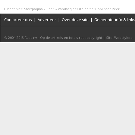
U bent hier:
Startpagina
»
Peer
»
Vandaag eerste editie ‘Hop! naar Peer’
Contacteer ons
|
Adverteer
|
Over deze site
|
Gemeente-info & link
© 2004-2013
Faes nv
-
Op de artikels en foto’s rust copyright
|
Site: Webstylers