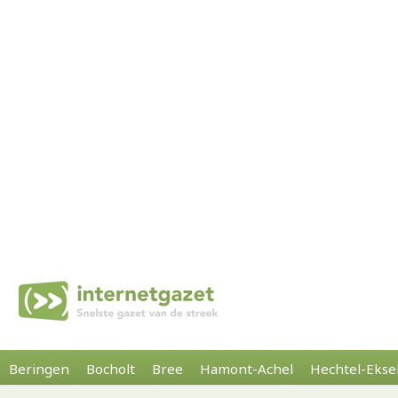
Beringen
Bocholt
Bree
Hamont-Achel
Hechtel-Ekse