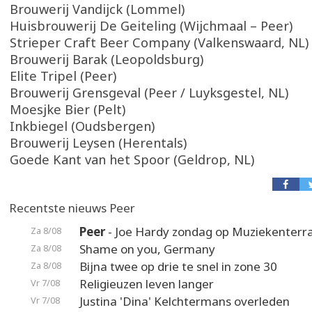
Brouwerij Vandijck (Lommel)
Huisbrouwerij De Geiteling (Wijchmaal – Peer)
Strieper Craft Beer Company (Valkenswaard, NL)
Brouwerij Barak (Leopoldsburg)
Elite Tripel (Peer)
Brouwerij Grensgeval (Peer / Luyksgestel, NL)
Moesjke Bier (Pelt)
Inkbiegel (Oudsbergen)
Brouwerij Leysen (Herentals)
Goede Kant van het Spoor (Geldrop, NL)
Recentste nieuws Peer
Peer
- Joe Hardy zondag op Muziekenterr
Za 8/08
Shame on you, Germany
Za 8/08
Bijna twee op drie te snel in zone 30
Za 8/08
Religieuzen leven langer
Vr 7/08
Justina 'Dina' Kelchtermans overleden
Vr 7/08