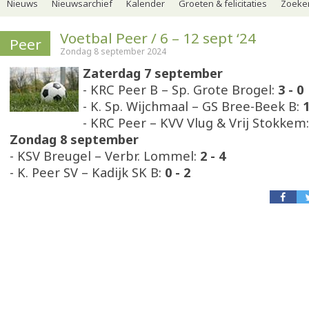
Nieuws
Nieuwsarchief
Kalender
Groeten & felicitaties
Zoeker
Voetbal Peer / 6 – 12 sept ‘24
Peer
Zondag 8 september 2024
Zaterdag 7 september
- KRC Peer B – Sp. Grote Brogel:
3 - 0
- K. Sp. Wijchmaal – GS Bree-Beek B:
1
- KRC Peer – KVV Vlug & Vrij Stokkem
Zondag 8 september
- KSV Breugel – Verbr. Lommel:
2 - 4
- K. Peer SV – Kadijk SK B:
0 - 2