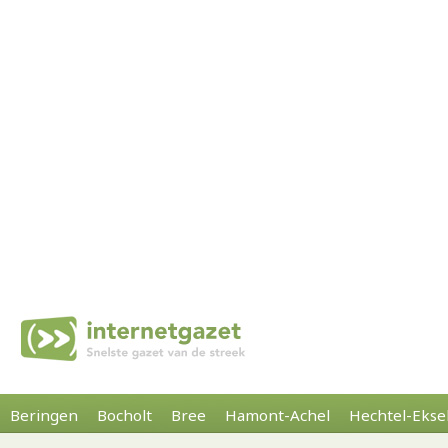
Beringen
Bocholt
Bree
Hamont-Achel
Hechtel-Ekse