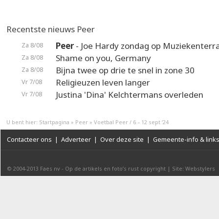
Recentste nieuws Peer
Peer
- Joe Hardy zondag op Muziekenterr
Za 8/08
Shame on you, Germany
Za 8/08
Bijna twee op drie te snel in zone 30
Za 8/08
Religieuzen leven langer
Vr 7/08
Justina 'Dina' Kelchtermans overleden
Vr 7/08
U bent hier:
Startpagina
»
Peer
»
Voetbal Peer / 6 – 12 sept ‘24
Contacteer ons
|
Adverteer
|
Over deze site
|
Gemeente-info & link
© 2004-2013
Faes nv
-
Op de artikels en foto’s rust copyright
|
Site: Webstylers