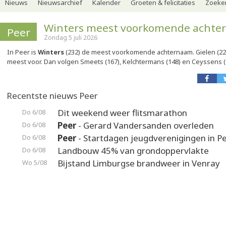
Nieuws
Nieuwsarchief
Kalender
Groeten & felicitaties
Zoeker
Winters meest voorkomende achte
Peer
Zondag 5 juli 2026
In Peer is
Winters
(232) de meest voorkomende achternaam. Gielen (2
meest voor. Dan volgen Smeets (167), Kelchtermans (148) en Ceyssens (
Recentste nieuws Peer
Dit weekend weer flitsmarathon
Do 6/08
Peer
- Gerard Vandersanden overleden
Do 6/08
Peer
- Startdagen jeugdverenigingen in P
Do 6/08
Landbouw 45% van grondoppervlakte
Do 6/08
Bijstand Limburgse brandweer in Venray
Wo 5/08