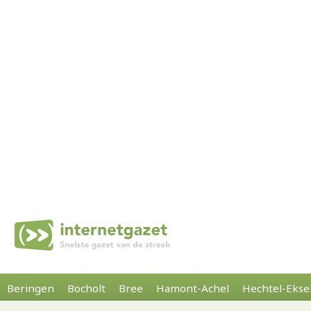
Beringen
Bocholt
Bree
Hamont-Achel
Hechtel-Ekse