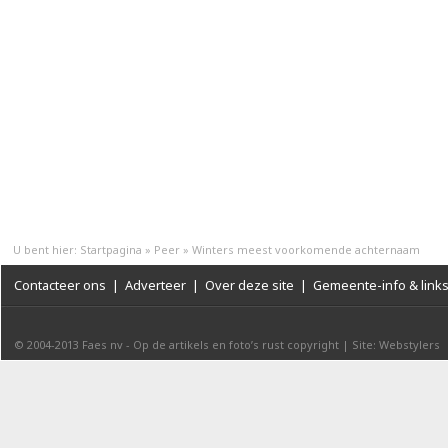
U bent hier:
Startpagina
»
Peer
»
Winters meest voorkomende achternaam
Contacteer ons
|
Adverteer
|
Over deze site
|
Gemeente-info & link
© 2004-2013
Faes nv
-
Op de artikels en foto’s rust copyright
|
Site: Webstylers