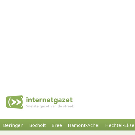
Beringen
Bocholt
Bree
Hamont-Achel
Hechtel-Ekse