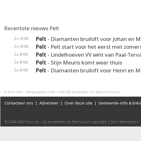
Recentste nieuws Pelt
Pelt
- Diamanten bruiloft voor Johan en M
Zo 9/08
Pelt
- Pelt start voor het eerst met zomer
Zo 9/08
Pelt
- Lindelhoeven VV wint van Paal-Terv
Za 8/08
Pelt
- Stijn Meuris komt weer thuis
Za 8/08
Pelt
- Diamanten bruiloft voor Henri en M
Za 8/08
U bent hier:
Startpagina
»
Pelt
»
300.363 bezoekers in Sportcentrum
Contacteer ons
|
Adverteer
|
Over deze site
|
Gemeente-info & link
© 2004-2013
Faes nv
-
Op de artikels en foto’s rust copyright
|
Site: Webstylers