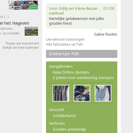
Voor:
Eddy en Irène desair-
01/08
vanbuel
ot (…)
Hartelijke gelukwensen met jullie
in het Hageven
gouden feest
 Palmans
. Je ontdekt
Gabie Raskin
Uw wensen toevoegen
Plaats uw evenement
Alle felicitaties uit Pelt
Bekijk de hele kalender
Zoekertjes Pelt
Aangeboden
Huka Orthos duofiets
Z platen voor autokeuring, transpor
Gezocht
Schilderkunst
Verloren
Gouden armbandje