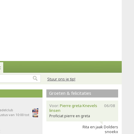
t
Stuur ons je tip!
Groeten & felicitaties
Voor:
Pierre greta Knevels
06/08
Padelclub
linsen
stus van 10:00 tot
Proficiat pierre en greta
Rita en jaak Dolders
t
snoekx