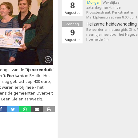
Morgen
Wekelijkse
8
zaterdagmarkt in de
Kloosterstraat, Kerkstraat en
Augustus
Marktpleinstraat van 8.00 uur t
Heilzame heidewandeling 
Zondag
Beheerder en natuurgids Ghis
9
neemt je mee door het Hageven
hoe heide (…)
Augustus
ngst van de "
ijsberenduik
"
 't Fierkant
in SHLille. Het
lslag gebracht op 400 euro,
 waren er blij mee - het
ens de gemeenten Overpelt
 Leen Gielen aanwezig.