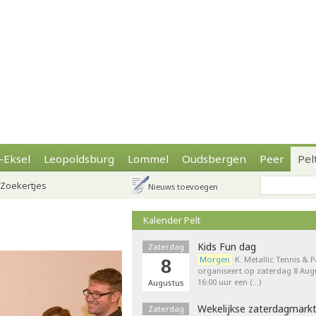
-Eksel
Leopoldsburg
Lommel
Oudsbergen
Peer
Pel
Zoekertjes
Nieuws toevoegen
Kalender Pelt
Kids Fun dag
Zaterdag
Morgen
K. Metallic Tennis & 
8
organiseert op zaterdag 8 Augu
16:00 uur een (…)
Augustus
Wekelijkse zaterdagmark
Zaterdag