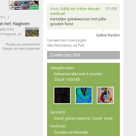
Voor:
Eddy en Irène desair-
01/08
vanbuel
ot (…)
Hartelijke gelukwensen met jullie
in het Hageven
gouden feest
ids Ghis
 Hageven. Je
Gabie Raskin
Uw wensen toevoegen
Plaats uw evenement
Alle felicitaties uit Pelt
Bekijk de hele kalender
Zoekertjes Pelt
Aangeboden
Eetkamertafel met 6 stoelen
Zitzak 140x180
Gezocht
Duvel glazen waarop 'Duvel' staat
Verloren
Gouden armbandje