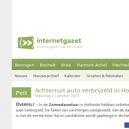
Beringen
Bocholt
Bree
Hamont-Achel
Hechtel
Nieuws
Nieuwsarchief
Kalender
Groeten & felicitaties
Achterruit auto verbrijzeld in H
Pelt
Maandag 12 oktober 2015
Overpelt
In de
Zonnedauwlaa
n in Holheide hebben onbeke
auto verbrijzeld. De feiten zijn vanmorgen vastgesteld. Van de d
is niet de eerste keer dat er vandalisme wordt gepleegd in de be