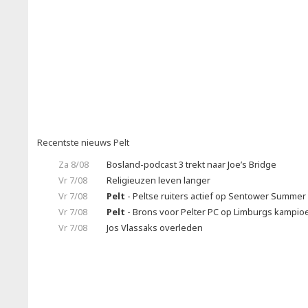
Recentste nieuws Pelt
Za 8/08
Bosland-podcast 3 trekt naar Joe’s Bridge
Vr 7/08
Religieuzen leven langer
Vr 7/08
Pelt
- Peltse ruiters actief op Sentower Summer 
Vr 7/08
Pelt
- Brons voor Pelter PC op Limburgs kampi
Vr 7/08
Jos Vlassaks overleden