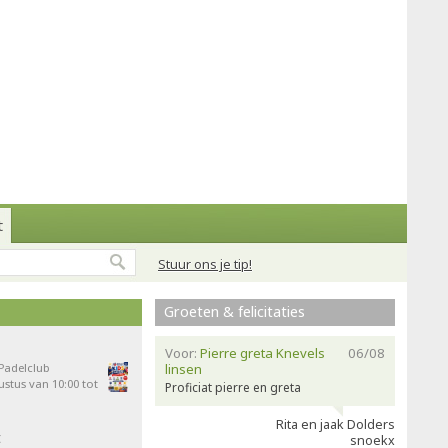
t
Stuur ons je tip!
Groeten & felicitaties
Voor:
Pierre greta Knevels
06/08
 Padelclub
linsen
stus van 10:00 tot
Proficiat pierre en greta
Rita en jaak Dolders
t
snoekx