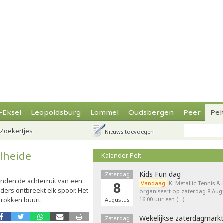
-Eksel
Leopoldsburg
Lommel
Oudsbergen
Peer
Pel
Zoekertjes
Nieuws toevoegen
olheide
Kalender Pelt
Kids Fun dag
Zaterdag
nden de achterruit van een
Vandaag
K. Metallic Tennis &
8
aders ontbreekt elk spoor. Het
organiseert op zaterdag 8 Augu
trokken buurt.
16:00 uur een (…)
Augustus
Wekelijkse zaterdagmark
Zaterdag