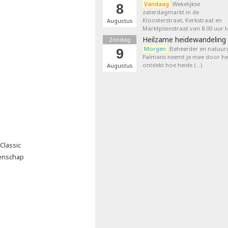
Vandaag
Wekelijkse
8
zaterdagmarkt in de
Kloosterstraat, Kerkstraat en
Augustus
Marktpleinstraat van 8.00 uur t
Heilzame heidewandeling 
Zondag
Morgen
Beheerder en natuurg
9
Palmans neemt je mee door het
ontdekt hoe heide (…)
Augustus
Classic
oenschap