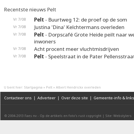
Recentste nieuws Pelt
Pelt
- Buurtweg 12: de proef op de som
Vr 7/08
Justina 'Dina' Kelchtermans overleden
Vr 7/08
Pelt
- Dorpscafé Grote Heide peilt naar 
Vr 7/08
inwoners
Acht procent meer vluchtmisdrijven
Vr 7/08
Pelt
- Speelstraat in de Pater Pellensstraa
Vr 7/08
U bent hier:
Startpagina
»
Pelt
»
Albert Hendrickx overleden
Contacteer ons
|
Adverteer
|
Over deze site
|
Gemeente-info & link
© 2004-2013
Faes nv
-
Op de artikels en foto’s rust copyright
|
Site: Webstylers