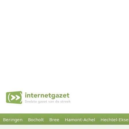
Beringen
Bocholt
Bree
Hamont-Achel
Hechtel-Ekse