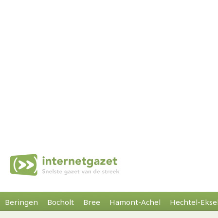
Beringen
Bocholt
Bree
Hamont-Achel
Hechtel-Ekse