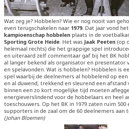
Wat zeg je? Hobbelen? Wie er nog nooit van geh
even terugschakelen naar
1979
. Dat jaar vond he
kampioenschap hobbelen
plaats in de voetbalka
Sporting Grote Heide
. Het was
Jaak Peeten
(op 
helemaal rechts) die het grappige spel introduce
en uiteraard zelf commentaar gaf bij het BK hob
al langer bekend als organisator en presentator v
en spelavonden. Wat is hobbelen? Hobbelen is ee
spel waarbij de deelnemers al hobbelend op een
en al duwend, trekkend en sleurend een afstand
binnen een zo kort mogelijke tijd moeten aflegg
energieverslindend voor de hobbelaars en heel 
toeschouwers. Op het BK in 1979 zaten ruim 500 
supporters in de zaal om de 60 deelnemers aan 
(Johan Bloemen)