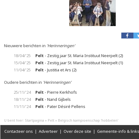
Nieuwere berichten in
'Herinneringen'
18/04/'25
Pelt
- Zestig jaar St. Maria Instituut Neerpelt (2)
15/04/'25
Pelt
- Zestig jaar St. Maria Instituut Neerpelt (1)
11/04/'25
Pelt
- Justitia et Ars (2)
Oudere berichten in
'Herinneringen'
25/11/'24
Pelt
- Pierre Kerkhofs
18/11/'24
Pelt
- Nand Gijbels
11/11/'24
Pelt
- Pater Désiré Pellens
U bent hier:
Startpagina
»
Pelt
»
Belgisch kampioenschap 'hobbelen'
Contacteer ons
|
Adverteer
|
Over deze site
|
Gemeente-info & link