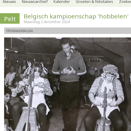
Nieuws
Nieuwsarchief
Kalender
Groeten & felicitaties
Zoeker
Belgisch kampioenschap 'hobbelen'
Pelt
Maandag 2 december 2024
Herinneringen