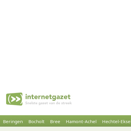
Beringen
Bocholt
Bree
Hamont-Achel
Hechtel-Ekse