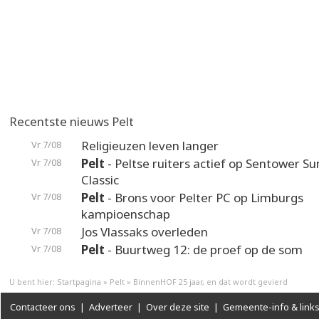
Recentste nieuws Pelt
Religieuzen leven langer
Vr 7/08
Pelt
- Peltse ruiters actief op Sentower 
Vr 7/08
Classic
Pelt
- Brons voor Pelter PC op Limburgs
Vr 7/08
kampioenschap
Jos Vlassaks overleden
Vr 7/08
Pelt
- Buurtweg 12: de proef op de som
Vr 7/08
U bent hier:
Startpagina
»
Pelt
»
BinnenHOF 25 jaar, en dat wordt gevierd
Contacteer ons
|
Adverteer
|
Over deze site
|
Gemeente-info & link