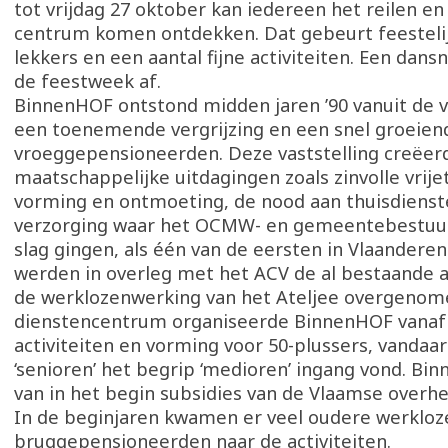
tot vrijdag 27 oktober kan iedereen het reilen en
centrum komen ontdekken. Dat gebeurt feestelijk
lekkers en een aantal fijne activiteiten. Een dans
de feestweek af.
BinnenHOF ontstond midden jaren ’90 vanuit de v
een toenemende vergrijzing en een snel groeien
vroeggepensioneerden. Deze vaststelling creëer
maatschappelijke uitdagingen zoals zinvolle vrije
vorming en ontmoeting, de nood aan thuisdienst
verzorging waar het OCMW- en gemeentebestuu
slag gingen, als één van de eersten in Vlaanderen.
werden in overleg met het ACV de al bestaande ac
de werklozenwerking van het Ateljee overgenomen
dienstencentrum organiseerde BinnenHOF vanaf
activiteiten en vorming voor 50-plussers, vandaar
‘senioren’ het begrip ‘medioren’ ingang vond. B
van in het begin subsidies van de Vlaamse overhe
In de beginjaren kwamen er veel oudere werkloz
bruggepensioneerden naar de activiteiten.