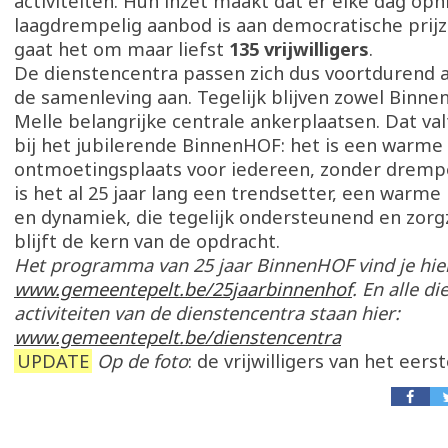
activiteiten. Hun inzet maakt dat er elke dag op
laagdrempelig aanbod is aan democratische pri
gaat het om maar liefst
135 vrijwilligers
.
De dienstencentra passen zich dus voortdurend 
de samenleving aan. Tegelijk blijven zowel Binne
Melle belangrijke centrale ankerplaatsen. Dat val
bij het jubilerende BinnenHOF: het is een warme
ontmoetingsplaats voor iedereen, zonder drempe
is het al 25 jaar lang een trendsetter, een warme 
en dynamiek, die tegelijk ondersteunend en zorg
blijft de kern van de opdracht.
Het programma van 25 jaar BinnenHOF vind je hie
www.gemeentepelt.be/25jaarbinnenhof
. En alle d
activiteiten van de dienstencentra staan hier:
www.gemeentepelt.be/dienstencentra
UPDATE
Op de foto
: de vrijwilligers van het eerst