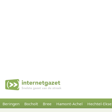
Beringen
Bocholt
Bree
Hamont-Achel
Hechtel-Ekse