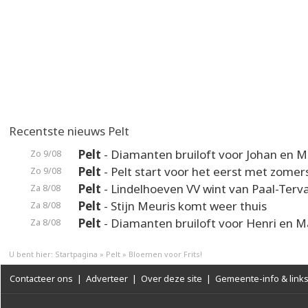
Recentste nieuws Pelt
Pelt
- Diamanten bruiloft voor Johan en M
Zo 9/08
Pelt
- Pelt start voor het eerst met zomer
Zo 9/08
Pelt
- Lindelhoeven VV wint van Paal-Terv
Za 8/08
Pelt
- Stijn Meuris komt weer thuis
Za 8/08
Pelt
- Diamanten bruiloft voor Henri en M
Za 8/08
U bent hier:
Startpagina
»
Pelt
»
Bloemen voor Frits!
Contacteer ons
|
Adverteer
|
Over deze site
|
Gemeente-info & link