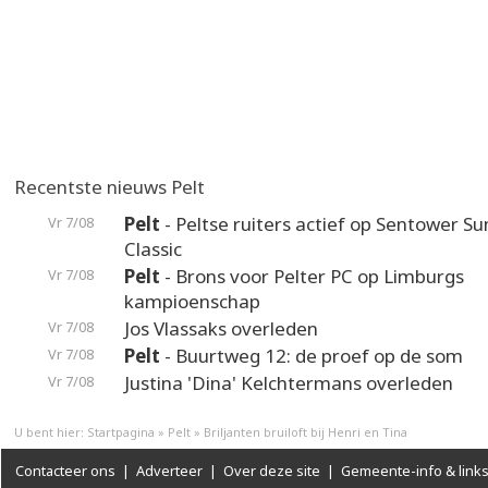
Recentste nieuws Pelt
Pelt
- Peltse ruiters actief op Sentower 
Vr 7/08
Classic
Pelt
- Brons voor Pelter PC op Limburgs
Vr 7/08
kampioenschap
Jos Vlassaks overleden
Vr 7/08
Pelt
- Buurtweg 12: de proef op de som
Vr 7/08
Justina 'Dina' Kelchtermans overleden
Vr 7/08
U bent hier:
Startpagina
»
Pelt
»
Briljanten bruiloft bij Henri en Tina
Contacteer ons
|
Adverteer
|
Over deze site
|
Gemeente-info & link