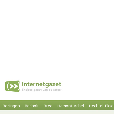
Beringen
Bocholt
Bree
Hamont-Achel
Hechtel-Ekse